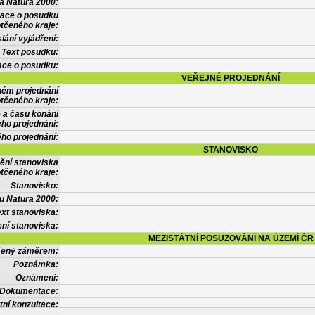
a Natura 2000:
mace o posudku
tčeného kraje:
lání vyjádření:
Text posudku:
ace o posudku:
VEŘEJNÉ PROJEDNÁNÍ
ném projednání
tčeného kraje:
 a času konání
ého projednání:
ého projednání:
STANOVISKO
ění stanoviska
tčeného kraje:
Stanovisko:
u Natura 2000:
xt stanoviska:
ní stanoviska:
MEZISTÁTNÍ POSUZOVÁNÍ NA ÚZEMÍ ČR
tčený záměrem:
Poznámka:
Oznámení:
Dokumentace:
tní konzultace: