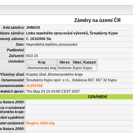
Záměry na území ČR
Kód záměru:
JHM430
Název záměru:
Linka tepelného zpracování výkovků, Šroubárny Kyjov
novely zákona:
č. 163/2006 Sb.
Stav:
Nepodléhá dalšímu posuzování
Podlimitní:
Zařazení:
II/10.15
Umístění:
Kraj
Okres
Obec
Katastr
Jihomoravský kraj
Hodonín
Kyjov
Kyjov
Příslušný úřad:
Krajský úřad Jihomoravského kraje
Oznamovatel:
Šroubárny Kyjov spol. s r.o., Jiráskova 897, 697 32 Kyjov
 oznamovatele:
42293588
ledních úprav:
Thu May 24 10:43:00 CEST 2007
OZNÁMENÍ
vu Natura 2000:
ace o oznámení
tčeného kraje:
lání vyjádření:
atel oznámení:
Magera Albín Ing.
a Natura 2000: