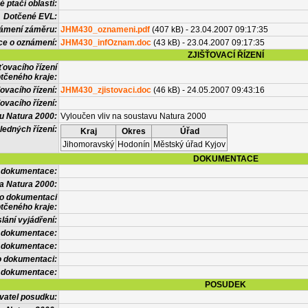
 ptačí oblasti:
Dotčené EVL:
námení záměru:
JHM430_oznameni.pdf
(407 kB) - 23.04.2007 09:17:35
ce o oznámení:
JHM430_infOznam.doc
(43 kB) - 23.04.2007 09:17:35
ZJIŠŤOVACÍ ŘÍZENÍ
ťovacího řízení
tčeného kraje:
ovacího řízení:
JHM430_zjistovaci.doc
(46 kB) - 24.05.2007 09:43:16
ovacího řízení:
vu Natura 2000:
Vyloučen vliv na soustavu Natura 2000
ledných řízení:
Kraj
Okres
Úřad
Jihomoravský
Hodonín
Městský úřad Kyjov
DOKUMENTACE
l dokumentace:
a Natura 2000:
 o dokumentaci
tčeného kraje:
lání vyjádření:
 dokumentace:
é dokumentace:
o dokumentaci:
 dokumentace:
POSUDEK
vatel posudku: