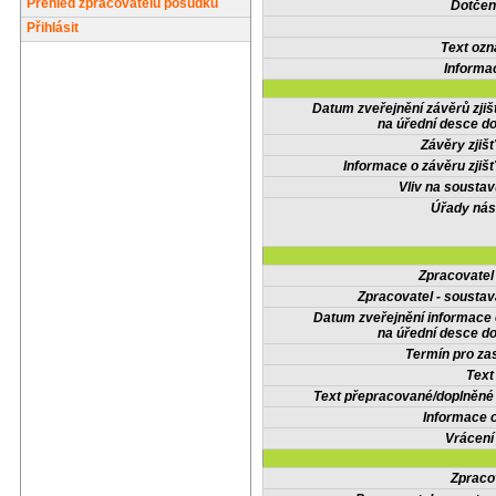
Přehled zpracovatelů posudků
Dotčené
Přihlásit
Text oz
Informa
Datum zveřejnění závěrů zjiš
na úřední desce do
Závěry zjišť
Informace o závěru zjišť
Vliv na sousta
Úřady nás
Zpracovate
Zpracovatel - soustav
Datum zveřejnění informace
na úřední desce do
Termín pro zas
Text
Text přepracované/doplněn
Informace 
Vrácení
Zpraco