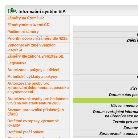
Informační systém EIA
Záměry na území ČR
Záměry mimo území ČR
Podlimitní záměry
Prioritní dopravní záměry dle §23a
Znění 
Vyhodnocení změn velkých
projektů
Záměry dle zákona 244/1992 Sb.
Legislativa
Autorizace - pokyny a sdělení
Metodické výklady a pokyny
Autorizované osoby pro
zpracování dokumentace, posudku
IČO
a vyhodnocení
Datum a čas pos
Autorizované osoby pro hodnocení
vlivů na soustavu Natura 2000
Vliv na sousta
Seznam pracovníků příslušných
Datum zveřejnění inform
úřadů
na úřední desce do
Dotčené evropsky významné
Termín pro zas
lokality
Zpracov
Dotčené ptačí oblasti
Zpracovatel - soustav