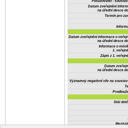
Posuzovatel - soustav
Datum zveřejnění infor
na úřední desce do
Termín pro zas
Inform
Datum zveřejnění informace o veřej
na úřední desce do
Informace o místě
1. veřejn
Zápis z 1. veřejn
Datum zveřejn
na úřední desce do
Významný negativní vliv na soustav
Te
Prodlouže
Stát do
Mezistá