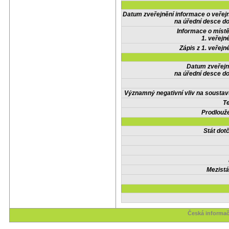
Datum zveřejnění informace o veřej
na úřední desce do
Informace o místě
1. veřejn
Zápis z 1. veřejn
Datum zveřejn
na úřední desce do
Významný negativní vliv na soustav
Te
Prodlouže
Stát do
Mezistá
Česká informač