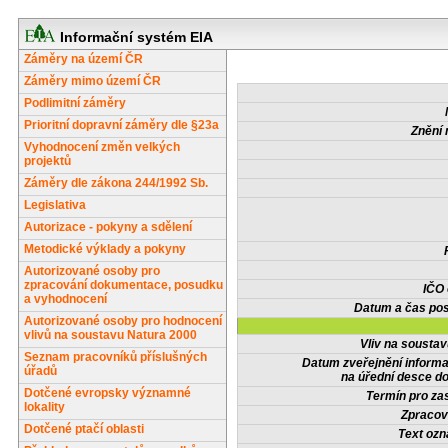
Informační systém EIA
Záměry na území ČR
Záměry mimo území ČR
Podlimitní záměry
Prioritní dopravní záměry dle §23a
Znění 
Vyhodnocení změn velkých
projektů
Záměry dle zákona 244/1992 Sb.
Legislativa
Autorizace - pokyny a sdělení
Metodické výklady a pokyny
Autorizované osoby pro
zpracování dokumentace, posudku
IČO
a vyhodnocení
Datum a čas pos
Autorizované osoby pro hodnocení
vlivů na soustavu Natura 2000
Vliv na sousta
Seznam pracovníků příslušných
Datum zveřejnění inform
úřadů
na úřední desce do
Dotčené evropsky významné
Termín pro zas
lokality
Zpracov
Dotčené ptačí oblasti
Text oz