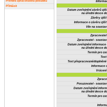
Přehled zpracovatelů posudků
Informa
Přihlásit
Datum zveřejnění závěrů zjiš
na úřední desce do
Závěry zjišť
Informace o závěru zjišť
Vliv na sousta
Zpracovate
Zpracovatel - soustav
Datum zveřejnění informace
na úřední desce do
Termín pro zas
Text
Text přepracované/doplněn
Informace 
Vrácení
Zpraco
Posuzovatel - soustav
Datum zveřejnění infor
na úřední desce do
Termín pro zas
Inform