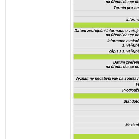
na úřední desce do
Termín pro zas
Inform
Datum zveřejnění informace o veřej
na úřední desce do
Informace o místě
1. veřejn
Zápis z 1. veřejn
Datum zveřejn
na úřední desce do
Významný negativní vliv na soustav
Te
Prodlouže
Stát do
Mezistá