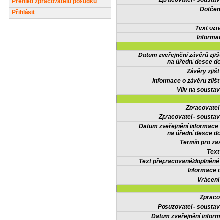
Zpracovatel - soustav
Přehled zpracovatelů posudků
Dotčené
Přihlásit
Text oz
Informa
Datum zveřejnění závěrů zjiš
na úřední desce do
Závěry zjišť
Informace o závěru zjišť
Vliv na sousta
Zpracovate
Zpracovatel - soustav
Datum zveřejnění informace
na úřední desce do
Termín pro zas
Text
Text přepracované/doplněn
Informace 
Vrácení
Zpraco
Posuzovatel - soustav
Datum zveřejnění infor