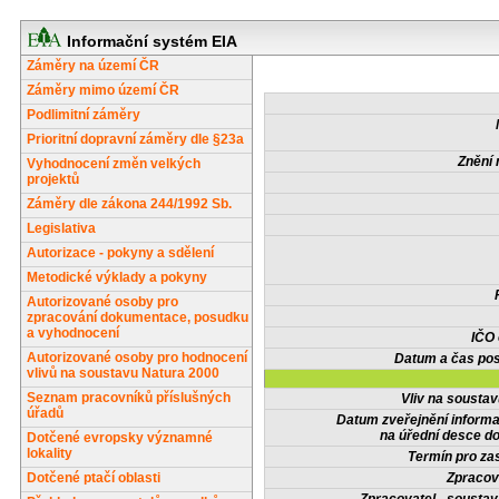
Informační systém EIA
Záměry na území ČR
Záměry mimo území ČR
Podlimitní záměry
Prioritní dopravní záměry dle §23a
Znění 
Vyhodnocení změn velkých
projektů
Záměry dle zákona 244/1992 Sb.
Legislativa
Autorizace - pokyny a sdělení
Metodické výklady a pokyny
Autorizované osoby pro
zpracování dokumentace, posudku
a vyhodnocení
IČO
Autorizované osoby pro hodnocení
Datum a čas pos
vlivů na soustavu Natura 2000
Seznam pracovníků příslušných
Vliv na sousta
úřadů
Datum zveřejnění inform
na úřední desce do
Dotčené evropsky významné
lokality
Termín pro zas
Dotčené ptačí oblasti
Zpracov