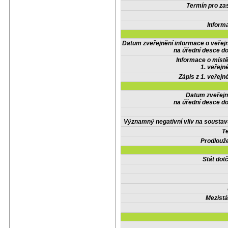
Termín pro zas
Inform
Datum zveřejnění informace o veřej
na úřední desce do
Informace o místě
1. veřejn
Zápis z 1. veřejn
Datum zveřejn
na úřední desce do
Významný negativní vliv na soustav
Te
Prodlouže
Stát do
Mezistá