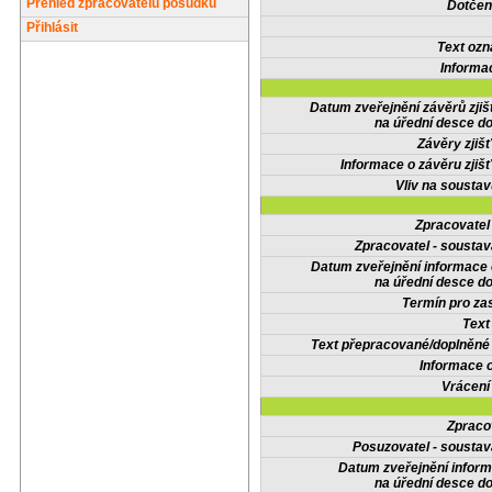
Přehled zpracovatelů posudků
Dotčené
Přihlásit
Text oz
Informa
Datum zveřejnění závěrů zjiš
na úřední desce do
Závěry zjišť
Informace o závěru zjišť
Vliv na sousta
Zpracovate
Zpracovatel - soustav
Datum zveřejnění informace
na úřední desce do
Termín pro zas
Text
Text přepracované/doplněn
Informace 
Vrácení
Zpraco
Posuzovatel - soustav
Datum zveřejnění infor
na úřední desce do