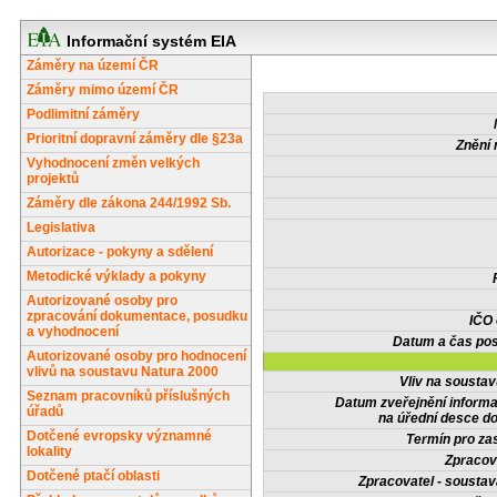
Informační systém EIA
Záměry na území ČR
Záměry mimo území ČR
Podlimitní záměry
Prioritní dopravní záměry dle §23a
Znění 
Vyhodnocení změn velkých
projektů
Záměry dle zákona 244/1992 Sb.
Legislativa
Autorizace - pokyny a sdělení
Metodické výklady a pokyny
Autorizované osoby pro
zpracování dokumentace, posudku
IČO
a vyhodnocení
Datum a čas pos
Autorizované osoby pro hodnocení
vlivů na soustavu Natura 2000
Vliv na sousta
Seznam pracovníků příslušných
Datum zveřejnění inform
úřadů
na úřední desce do
Dotčené evropsky významné
Termín pro zas
lokality
Zpracov
Dotčené ptačí oblasti
Zpracovatel - soustav