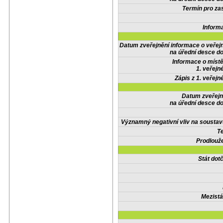
Termín pro zas
Inform
Datum zveřejnění informace o veřej
na úřední desce do
Informace o místě
1. veřejn
Zápis z 1. veřejn
Datum zveřejn
na úřední desce do
Významný negativní vliv na soustav
Te
Prodlouže
Stát do
Mezistá