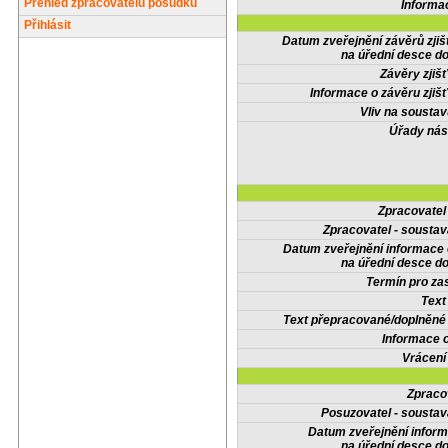
Přehled zpracovatelů posudků
Informa
Přihlásit
Datum zveřejnění závěrů zjiš
na úřední desce do
Závěry zjišť
Informace o závěru zjišť
Vliv na sousta
Úřady nás
Zpracovate
Zpracovatel - soustav
Datum zveřejnění informace
na úřední desce do
Termín pro zas
Text
Text přepracované/doplněn
Informace 
Vrácení
Zpraco
Posuzovatel - soustav
Datum zveřejnění infor
na úřední desce do