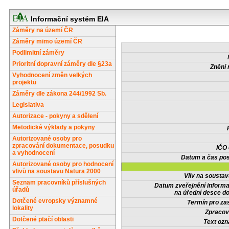
Informační systém EIA
Záměry na území ČR
Záměry mimo území ČR
Podlimitní záměry
Prioritní dopravní záměry dle §23a
Znění 
Vyhodnocení změn velkých
projektů
Záměry dle zákona 244/1992 Sb.
Legislativa
Autorizace - pokyny a sdělení
Metodické výklady a pokyny
Autorizované osoby pro
zpracování dokumentace, posudku
IČO
a vyhodnocení
Datum a čas pos
Autorizované osoby pro hodnocení
vlivů na soustavu Natura 2000
Vliv na sousta
Seznam pracovníků příslušných
Datum zveřejnění inform
úřadů
na úřední desce do
Dotčené evropsky významné
Termín pro zas
lokality
Zpracov
Dotčené ptačí oblasti
Text oz