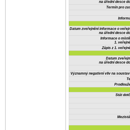
na úřední desce do
Termín pro zas
Inform
Datum zveřejnění informace o veřej
na úřední desce do
Informace o místě
1. veřejn
Zápis z 1. veřejn
Datum zveřejn
na úřední desce do
Významný negativní vliv na soustav
Te
Prodlouže
Stát do
Mezistá