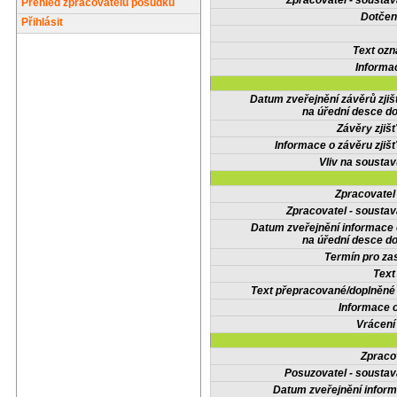
Zpracovatel - soustav
Přehled zpracovatelů posudků
Dotčené
Přihlásit
Text oz
Informa
Datum zveřejnění závěrů zjiš
na úřední desce do
Závěry zjišť
Informace o závěru zjišť
Vliv na sousta
Zpracovate
Zpracovatel - soustav
Datum zveřejnění informace
na úřední desce do
Termín pro zas
Text
Text přepracované/doplněn
Informace 
Vrácení
Zpraco
Posuzovatel - soustav
Datum zveřejnění infor