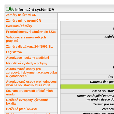
Informační systém EIA
Záměry na území ČR
Záměry mimo území ČR
Podlimitní záměry
Prioritní dopravní záměry dle §23a
Znění 
Vyhodnocení změn velkých
projektů
Záměry dle zákona 244/1992 Sb.
Legislativa
Autorizace - pokyny a sdělení
Metodické výklady a pokyny
Autorizované osoby pro
zpracování dokumentace, posudku
a vyhodnocení
IČO
Autorizované osoby pro hodnocení
Datum a čas pos
vlivů na soustavu Natura 2000
Seznam pracovníků příslušných
Vliv na sousta
úřadů
Datum zveřejnění inform
na úřední desce do
Dotčené evropsky významné
lokality
Termín pro zas
Dotčené ptačí oblasti
Zpracov