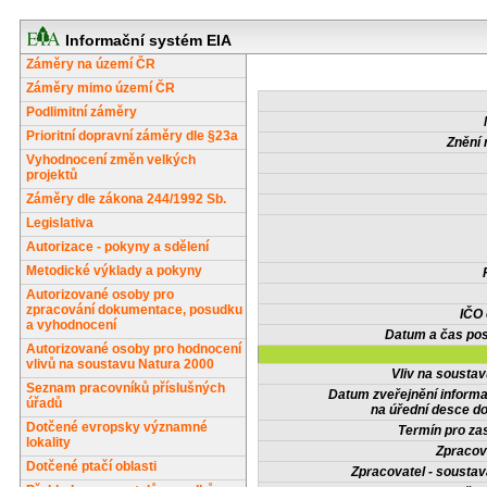
Informační systém EIA
Záměry na území ČR
Záměry mimo území ČR
Podlimitní záměry
Prioritní dopravní záměry dle §23a
Znění 
Vyhodnocení změn velkých
projektů
Záměry dle zákona 244/1992 Sb.
Legislativa
Autorizace - pokyny a sdělení
Metodické výklady a pokyny
Autorizované osoby pro
zpracování dokumentace, posudku
IČO
a vyhodnocení
Datum a čas pos
Autorizované osoby pro hodnocení
vlivů na soustavu Natura 2000
Vliv na sousta
Seznam pracovníků příslušných
Datum zveřejnění inform
úřadů
na úřední desce do
Dotčené evropsky významné
Termín pro zas
lokality
Zpracov
Dotčené ptačí oblasti
Zpracovatel - soustav