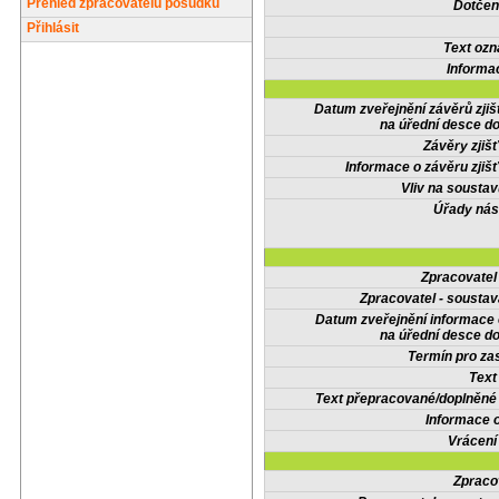
Přehled zpracovatelů posudků
Dotčené
Přihlásit
Text oz
Informa
Datum zveřejnění závěrů zjiš
na úřední desce do
Závěry zjišť
Informace o závěru zjišť
Vliv na sousta
Úřady nás
Zpracovate
Zpracovatel - soustav
Datum zveřejnění informace
na úřední desce do
Termín pro zas
Text
Text přepracované/doplněn
Informace 
Vrácení
Zpraco