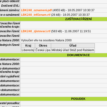
 ptačí oblasti:
Dotčené EVL:
námení záměru:
LBK240_oznameni.pdf
(4955 kB) - 18.05.2007 10:30:37
ce o oznámení:
LBK240_infOznam.rtf
(26 kB) - 18.05.2007 10:30:37
ZJIŠŤOVACÍ ŘÍZENÍ
ťovacího řízení
tčeného kraje:
ovacího řízení:
LBK240_zjistovaci.rtf
(583 kB) - 11.06.2007 11:19:51
ovacího řízení:
vu Natura 2000:
Vyloučen vliv na soustavu Natura 2000
ledných řízení:
Kraj
Okres
Úřad
Liberecký
Česká Lípa
Městský úřad Stráž pod Ralskem
DOKUMENTACE
l dokumentace:
a Natura 2000:
 o dokumentaci
tčeného kraje:
lání vyjádření:
 dokumentace:
é dokumentace:
o dokumentaci:
 dokumentace:
POSUDEK
vatel posudku: