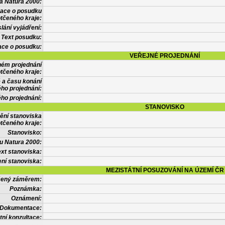
a Natura 2000:
mace o posudku
tčeného kraje:
lání vyjádření:
Text posudku:
ace o posudku:
VEŘEJNÉ PROJEDNÁNÍ
ném projednání
tčeného kraje:
 a času konání
ého projednání:
ého projednání:
STANOVISKO
ění stanoviska
tčeného kraje:
Stanovisko:
u Natura 2000:
xt stanoviska:
ní stanoviska:
MEZISTÁTNÍ POSUZOVÁNÍ NA ÚZEMÍ ČR
tčený záměrem:
Poznámka:
Oznámení:
Dokumentace:
tní konzultace: