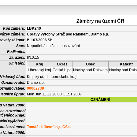
Záměry na území ČR
Kód záměru:
LBK240
Název záměru:
Úpravy výtopny Stráž pod Ralskem, Diamo s.p.
novely zákona:
č. 163/2006 Sb.
Stav:
Nepodléhá dalšímu posuzování
Podlimitní:
Zařazení:
II/10.15
Umístění:
Kraj
Okres
Obec
Katastr
Liberecký kraj
Česká Lípa
Noviny pod Ralskem
Noviny pod Ral
Příslušný úřad:
Krajský úřad Libereckého kraje
Oznamovatel:
Diamo s.p.
 oznamovatele:
00002739
ledních úprav:
Mon Jun 11 12:20:00 CEST 2007
OZNÁMENÍ
vu Natura 2000:
ace o oznámení
tčeného kraje:
lání vyjádření:
atel oznámení:
Tomášek Josef Ing., CSc.
a Natura 2000: