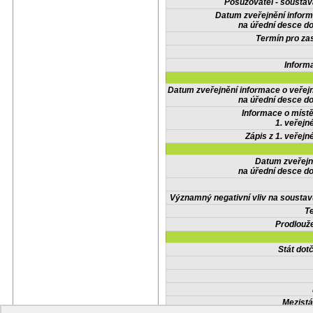
Posuzovatel - soustav
Datum zveřejnění infor
na úřední desce do
Termín pro zas
Inform
Datum zveřejnění informace o veřej
na úřední desce do
Informace o místě
1. veřejn
Zápis z 1. veřejn
Datum zveřejn
na úřední desce do
Významný negativní vliv na soustav
Te
Prodlouže
Stát do
Mezistá