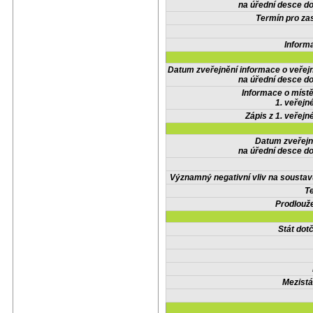
na úřední desce do
Termín pro zas
Inform
Datum zveřejnění informace o veřej
na úřední desce do
Informace o místě
1. veřejn
Zápis z 1. veřejn
Datum zveřejn
na úřední desce do
Významný negativní vliv na soustav
Te
Prodlouže
Stát do
Mezistá