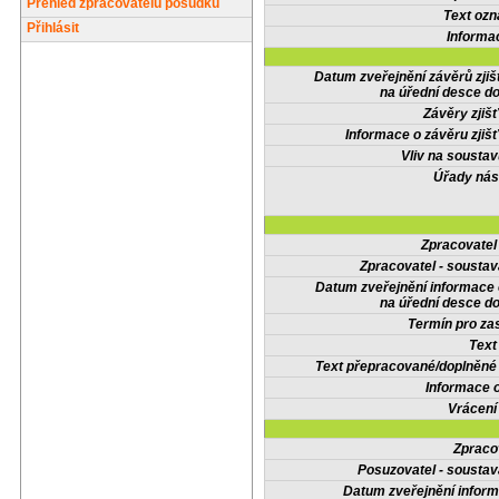
Přehled zpracovatelů posudků
Text oz
Přihlásit
Informa
Datum zveřejnění závěrů zjiš
na úřední desce do
Závěry zjišť
Informace o závěru zjišť
Vliv na sousta
Úřady nás
Zpracovate
Zpracovatel - soustav
Datum zveřejnění informace
na úřední desce do
Termín pro zas
Text
Text přepracované/doplněn
Informace 
Vrácení
Zpraco
Posuzovatel - soustav
Datum zveřejnění infor