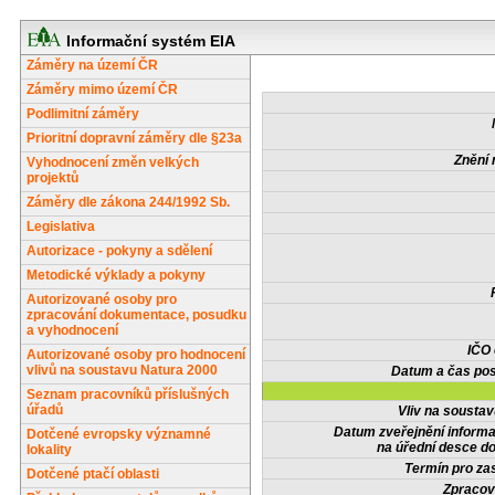
Informační systém EIA
Záměry na území ČR
Záměry mimo území ČR
Podlimitní záměry
Prioritní dopravní záměry dle §23a
Znění 
Vyhodnocení změn velkých
projektů
Záměry dle zákona 244/1992 Sb.
Legislativa
Autorizace - pokyny a sdělení
Metodické výklady a pokyny
Autorizované osoby pro
zpracování dokumentace, posudku
a vyhodnocení
IČO
Autorizované osoby pro hodnocení
vlivů na soustavu Natura 2000
Datum a čas pos
Seznam pracovníků příslušných
úřadů
Vliv na sousta
Datum zveřejnění inform
Dotčené evropsky významné
na úřední desce do
lokality
Termín pro zas
Dotčené ptačí oblasti
Zpracov