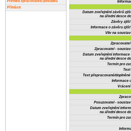
Přehled zpracovatelů posudků
Informa
Přihlásit
Datum zveřejnění závěrů zjiš
na úřední desce do
Závěry zjišť
Informace o závěru zjišť
Vliv na sousta
Zpracovate
Zpracovatel - soustav
Datum zveřejnění informace
na úřední desce do
Termín pro zas
Text
Text přepracované/doplněn
Informace 
Vrácení
Zpraco
Posuzovatel - soustav
Datum zveřejnění infor
na úřední desce do
Termín pro zas
Inform