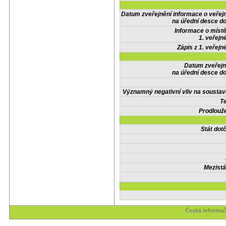
Datum zveřejnění informace o veřej
na úřední desce do
Informace o místě
1. veřejn
Zápis z 1. veřejn
Datum zveřejn
na úřední desce do
Významný negativní vliv na soustav
Te
Prodlouže
Stát do
Mezistá
Česká informač