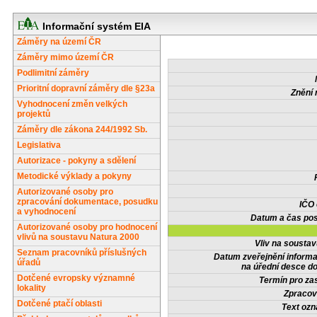
Informační systém EIA
Záměry na území ČR
Záměry mimo území ČR
Podlimitní záměry
Prioritní dopravní záměry dle §23a
Znění 
Vyhodnocení změn velkých
projektů
Záměry dle zákona 244/1992 Sb.
Legislativa
Autorizace - pokyny a sdělení
Metodické výklady a pokyny
Autorizované osoby pro
zpracování dokumentace, posudku
IČO
a vyhodnocení
Datum a čas pos
Autorizované osoby pro hodnocení
vlivů na soustavu Natura 2000
Vliv na sousta
Seznam pracovníků příslušných
Datum zveřejnění inform
úřadů
na úřední desce do
Dotčené evropsky významné
Termín pro zas
lokality
Zpracov
Dotčené ptačí oblasti
Text oz