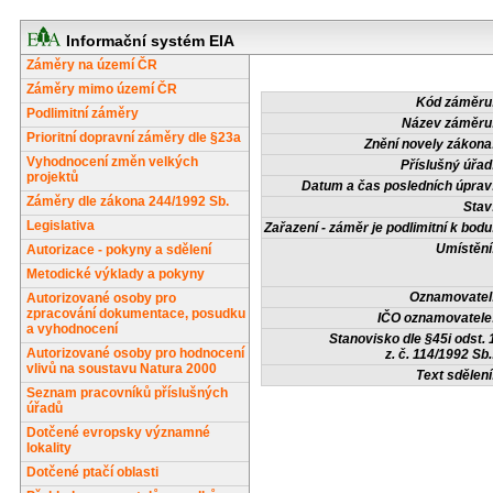
Informační systém EIA
Záměry na území ČR
Záměry mimo území ČR
Kód záměru
Podlimitní záměry
Název záměru
Prioritní dopravní záměry dle §23a
Znění novely zákona
Vyhodnocení změn velkých
Příslušný úřad
projektů
Datum a čas posledních úprav
Záměry dle zákona 244/1992 Sb.
Stav
Legislativa
Zařazení - záměr je podlimitní k bodu
Umístění
Autorizace - pokyny a sdělení
Metodické výklady a pokyny
Oznamovatel
Autorizované osoby pro
zpracování dokumentace, posudku
IČO oznamovatele
a vyhodnocení
Stanovisko dle §45i odst. 
Autorizované osoby pro hodnocení
z. č. 114/1992 Sb.
vlivů na soustavu Natura 2000
Text sdělení
Seznam pracovníků příslušných
úřadů
Dotčené evropsky významné
lokality
Dotčené ptačí oblasti