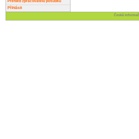
Přehled zpracovatelů posudků
Přihlásit
Česká informač