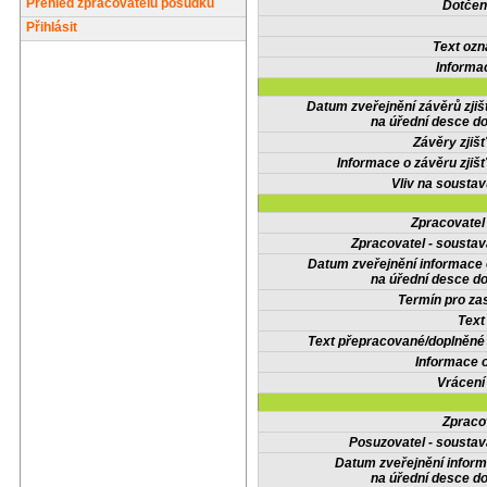
Přehled zpracovatelů posudků
Dotčené
Přihlásit
Text oz
Informa
Datum zveřejnění závěrů zjiš
na úřední desce do
Závěry zjišť
Informace o závěru zjišť
Vliv na sousta
Zpracovate
Zpracovatel - soustav
Datum zveřejnění informace
na úřední desce do
Termín pro zas
Text
Text přepracované/doplněn
Informace 
Vrácení
Zpraco
Posuzovatel - soustav
Datum zveřejnění infor
na úřední desce do