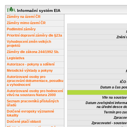
Informační systém EIA
Záměry na území ČR
Záměry mimo území ČR
Podlimitní záměry
Prioritní dopravní záměry dle §23a
Znění 
Vyhodnocení změn velkých
projektů
Záměry dle zákona 244/1992 Sb.
Legislativa
Autorizace - pokyny a sdělení
Metodické výklady a pokyny
Autorizované osoby pro
zpracování dokumentace, posudku
IČO
a vyhodnocení
Datum a čas pos
Autorizované osoby pro hodnocení
vlivů na soustavu Natura 2000
Vliv na sousta
Seznam pracovníků příslušných
Datum zveřejnění inform
úřadů
na úřední desce do
Dotčené evropsky významné
Termín pro zas
lokality
Zpracov
Dotčené ptačí oblasti
Zpracovatel - soustav