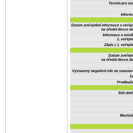
Termín pro zas
Inform
Datum zveřejnění informace o veřej
na úřední desce do
Informace o místě
1. veřejn
Zápis z 1. veřejn
Datum zveřejn
na úřední desce do
Významný negativní vliv na soustav
Te
Prodlouže
Stát do
Mezistá