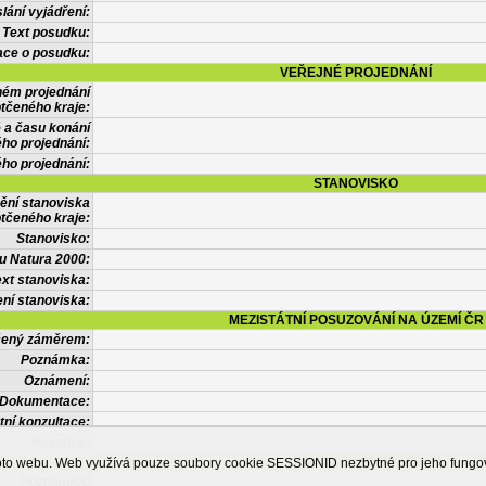
lání vyjádření:
Text posudku:
ace o posudku:
VEŘEJNÉ PROJEDNÁNÍ
ném projednání
tčeného kraje:
 a času konání
ého projednání:
ého projednání:
STANOVISKO
ění stanoviska
tčeného kraje:
Stanovisko:
u Natura 2000:
xt stanoviska:
ní stanoviska:
MEZISTÁTNÍ POSUZOVÁNÍ NA ÚZEMÍ ČR
tčený záměrem:
Poznámka:
Oznámení:
Dokumentace:
tní konzultace:
Posudek:
OSTATNÍ INFORMACE
ohoto webu. Web využívá pouze soubory cookie SESSIONID nezbytné pro jeho fung
Poznámka: