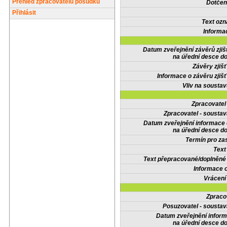
Přehled zpracovatelů posudků
Dotčené
Přihlásit
Text oz
Informa
Datum zveřejnění závěrů zjiš
na úřední desce do
Závěry zjišť
Informace o závěru zjišť
Vliv na sousta
Zpracovate
Zpracovatel - soustav
Datum zveřejnění informace
na úřední desce do
Termín pro zas
Text
Text přepracované/doplněn
Informace 
Vrácení
Zpraco
Posuzovatel - soustav
Datum zveřejnění infor
na úřední desce do