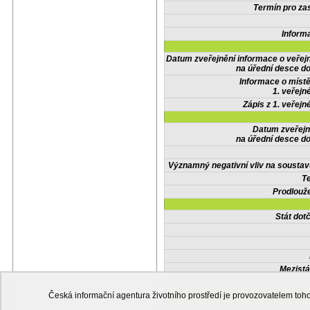
Termín pro zas
Inform
Datum zveřejnění informace o veřej
na úřední desce do
Informace o místě
1. veřejn
Zápis z 1. veřejn
Datum zveřejn
na úřední desce do
Významný negativní vliv na soustav
Te
Prodlouže
Stát do
Mezistá
Česká informační agentura životního prostředí je provozovatelem t