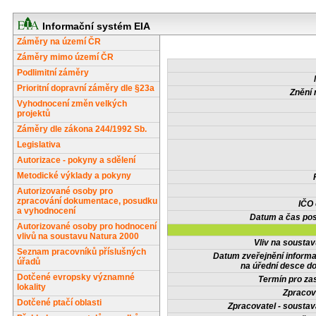
Informační systém EIA
Záměry na území ČR
Záměry mimo území ČR
Podlimitní záměry
Prioritní dopravní záměry dle §23a
Znění 
Vyhodnocení změn velkých
projektů
Záměry dle zákona 244/1992 Sb.
Legislativa
Autorizace - pokyny a sdělení
Metodické výklady a pokyny
Autorizované osoby pro
zpracování dokumentace, posudku
IČO
a vyhodnocení
Datum a čas pos
Autorizované osoby pro hodnocení
vlivů na soustavu Natura 2000
Vliv na sousta
Seznam pracovníků příslušných
Datum zveřejnění inform
úřadů
na úřední desce do
Dotčené evropsky významné
Termín pro zas
lokality
Zpracov
Dotčené ptačí oblasti
Zpracovatel - soustav