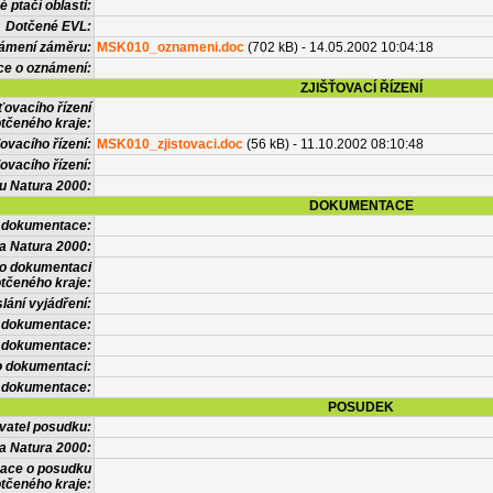
 ptačí oblasti:
Dotčené EVL:
námení záměru:
MSK010_oznameni.doc
(702 kB) - 14.05.2002 10:04:18
ce o oznámení:
ZJIŠŤOVACÍ ŘÍZENÍ
ťovacího řízení
tčeného kraje:
ovacího řízení:
MSK010_zjistovaci.doc
(56 kB) - 11.10.2002 08:10:48
ovacího řízení:
vu Natura 2000:
DOKUMENTACE
l dokumentace:
a Natura 2000:
 o dokumentaci
tčeného kraje:
lání vyjádření:
 dokumentace:
é dokumentace:
o dokumentaci:
 dokumentace:
POSUDEK
vatel posudku:
a Natura 2000:
mace o posudku
tčeného kraje: