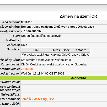
Záměry na území ČR
Kód záměru:
MSK010
Název záměru:
Rekonstrukce obalovny živičných směsí, Orlová-Lazy
novely zákona:
č. 100/2001 Sb.
Stav:
Nepodléhá dalšímu posuzování
Podlimitní:
Zařazení:
II/6.5
Umístění:
Kraj
Okres
Obec
Katastr
Moravskoslezský kraj
Karviná
Orlová
Lazy u Orlové
Příslušný úřad:
Krajský úřad Moravskoslezského kraje
Oznamovatel:
ČMO - České a moravské obalovny s.r.o., Soběslav
 oznamovatele:
25186183
ledních úprav:
Wed Jun 19 11:04:00 CEST 2002
OZNÁMENÍ
vu Natura 2000:
ace o oznámení
tčeného kraje:
lání vyjádření:
atel oznámení:
Tomášek Josef Ing., CSc.
a Natura 2000: