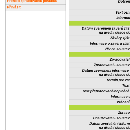
Přehled zpracovatelů posudků
Dotčené
Přihlásit
Text oz
Informa
Datum zveřejnění závěrů zjiš
na úřední desce do
Závěry zjišť
Informace o závěru zjišť
Vliv na sousta
Zpracovate
Zpracovatel - soustav
Datum zveřejnění informace
na úřední desce do
Termín pro zas
Text
Text přepracované/doplněn
Informace 
Vrácení
Zpraco
Posuzovatel - soustav
Datum zveřejnění infor
na úřední desce do