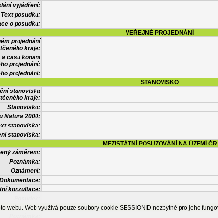
lání vyjádření:
Text posudku:
ace o posudku:
VEŘEJNÉ PROJEDNÁNÍ
ném projednání
tčeného kraje:
 a času konání
ého projednání:
ého projednání:
STANOVISKO
ění stanoviska
tčeného kraje:
Stanovisko:
u Natura 2000:
xt stanoviska:
ní stanoviska:
MEZISTÁTNÍ POSUZOVÁNÍ NA ÚZEMÍ ČR
tčený záměrem:
Poznámka:
Oznámení:
Dokumentace:
tní konzultace:
Posudek:
OSTATNÍ INFORMACE
ohoto webu. Web využívá pouze soubory cookie SESSIONID nezbytné pro jeho fung
Poznámka: