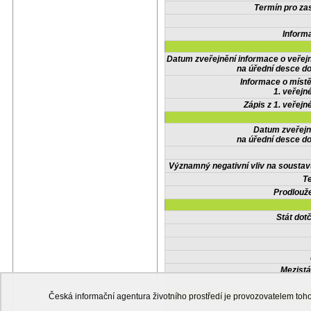
Termín pro zas
Inform
Datum zveřejnění informace o veřej
na úřední desce do
Informace o místě
1. veřejn
Zápis z 1. veřejn
Datum zveřejn
na úřední desce do
Významný negativní vliv na soustav
Te
Prodlouže
Stát do
Mezistá
Česká informační agentura životního prostředí je provozovatelem t