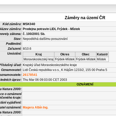
Záměry na území ČR
Kód záměru:
MSK040
Název záměru:
Prodejna potravin LIDL Frýdek - Místek
novely zákona:
č. 100/2001 Sb.
Stav:
Nepodléhá dalšímu posuzování
Podlimitní:
Zařazení:
II/10.6
Umístění:
Kraj
Okres
Obec
Katastr
Moravskoslezský kraj
Frýdek-Místek
Frýdek-Místek
Místek
Příslušný úřad:
Krajský úřad Moravskoslezského kraje
Oznamovatel:
Lidl Česká republika v.o.s., K Hájům 1233/2, 155 00 Praha 5
 oznamovatele:
26178541
ledních úprav:
Thu Mar 06 09:03:00 CET 2003
OZNÁMENÍ
vu Natura 2000:
ace o oznámení
tčeného kraje:
lání vyjádření:
atel oznámení:
Magera Albín Ing.
a Natura 2000: