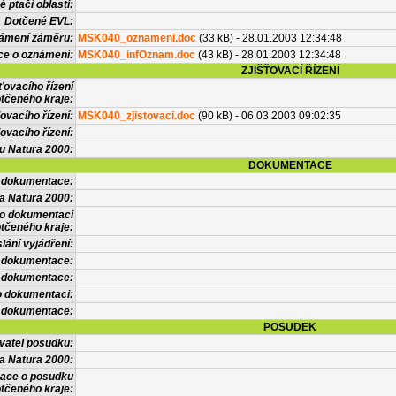
 ptačí oblasti:
Dotčené EVL:
námení záměru:
MSK040_oznameni.doc
(33 kB) - 28.01.2003 12:34:48
ce o oznámení:
MSK040_infOznam.doc
(43 kB) - 28.01.2003 12:34:48
ZJIŠŤOVACÍ ŘÍZENÍ
ťovacího řízení
tčeného kraje:
ovacího řízení:
MSK040_zjistovaci.doc
(90 kB) - 06.03.2003 09:02:35
ovacího řízení:
vu Natura 2000:
DOKUMENTACE
l dokumentace:
a Natura 2000:
 o dokumentaci
tčeného kraje:
lání vyjádření:
 dokumentace:
é dokumentace:
o dokumentaci:
 dokumentace:
POSUDEK
vatel posudku:
a Natura 2000:
mace o posudku
tčeného kraje: