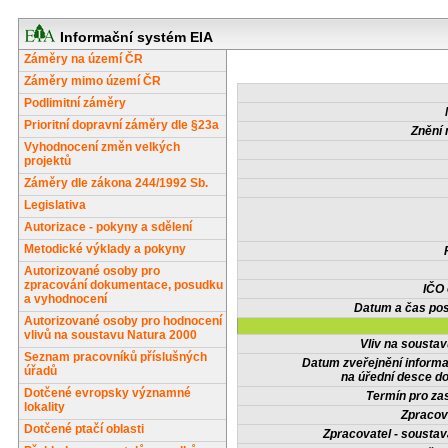
Informační systém EIA
Záměry na území ČR
Záměry mimo území ČR
Podlimitní záměry
Prioritní dopravní záměry dle §23a
Znění 
Vyhodnocení změn velkých
projektů
Záměry dle zákona 244/1992 Sb.
Legislativa
Autorizace - pokyny a sdělení
Metodické výklady a pokyny
Autorizované osoby pro
zpracování dokumentace, posudku
IČO
a vyhodnocení
Datum a čas pos
Autorizované osoby pro hodnocení
vlivů na soustavu Natura 2000
Vliv na sousta
Seznam pracovníků příslušných
Datum zveřejnění inform
úřadů
na úřední desce do
Dotčené evropsky významné
Termín pro zas
lokality
Zpracov
Dotčené ptačí oblasti
Zpracovatel - soustav