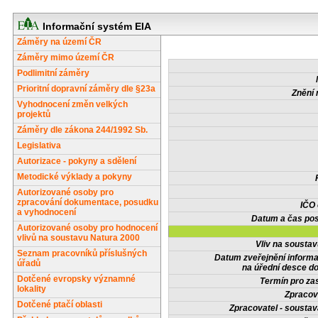
Informační systém EIA
Záměry na území ČR
Záměry mimo území ČR
Podlimitní záměry
Prioritní dopravní záměry dle §23a
Znění 
Vyhodnocení změn velkých
projektů
Záměry dle zákona 244/1992 Sb.
Legislativa
Autorizace - pokyny a sdělení
Metodické výklady a pokyny
Autorizované osoby pro
zpracování dokumentace, posudku
IČO
a vyhodnocení
Datum a čas pos
Autorizované osoby pro hodnocení
vlivů na soustavu Natura 2000
Vliv na sousta
Seznam pracovníků příslušných
Datum zveřejnění inform
úřadů
na úřední desce do
Dotčené evropsky významné
Termín pro zas
lokality
Zpracov
Dotčené ptačí oblasti
Zpracovatel - soustav