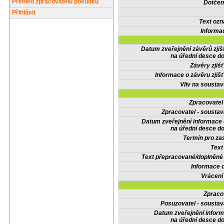
Přehled zpracovatelů posudků
Dotčené
Přihlásit
Text oz
Informa
Datum zveřejnění závěrů zjiš
na úřední desce do
Závěry zjišť
Informace o závěru zjišť
Vliv na sousta
Zpracovate
Zpracovatel - soustav
Datum zveřejnění informace
na úřední desce do
Termín pro zas
Text
Text přepracované/doplněn
Informace 
Vrácení
Zpraco
Posuzovatel - soustav
Datum zveřejnění infor
na úřední desce do