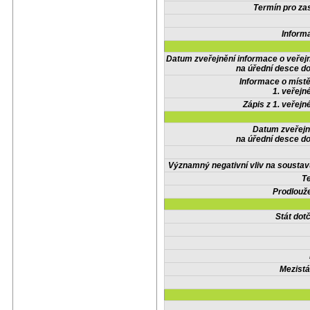
Termín pro zas
Inform
Datum zveřejnění informace o veřej
na úřední desce do
Informace o místě
1. veřejn
Zápis z 1. veřejn
Datum zveřejn
na úřední desce do
Významný negativní vliv na soustav
Te
Prodlouže
Stát do
Mezistá