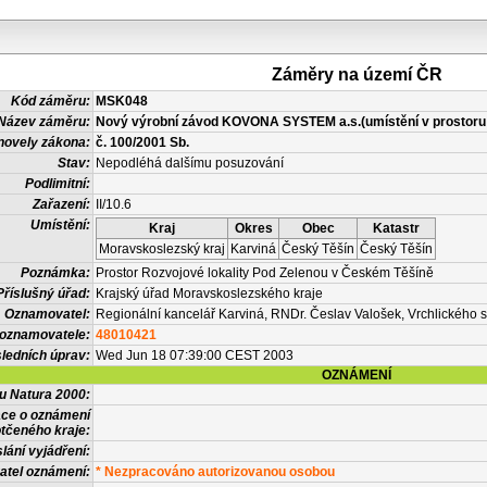
Záměry na území ČR
Kód záměru:
MSK048
Název záměru:
Nový výrobní závod KOVONA SYSTEM a.s.(umístění v prostoru 
novely zákona:
č. 100/2001 Sb.
Stav:
Nepodléhá dalšímu posuzování
Podlimitní:
Zařazení:
II/10.6
Umístění:
Kraj
Okres
Obec
Katastr
Moravskoslezský kraj
Karviná
Český Těšín
Český Těšín
Poznámka:
Prostor Rozvojové lokality Pod Zelenou v Českém Těšíně
Příslušný úřad:
Krajský úřad Moravskoslezského kraje
Oznamovatel:
Regionální kancelář Karviná, RNDr. Česlav Valošek, Vrchlického 
 oznamovatele:
48010421
ledních úprav:
Wed Jun 18 07:39:00 CEST 2003
OZNÁMENÍ
vu Natura 2000:
ace o oznámení
tčeného kraje:
lání vyjádření:
atel oznámení:
* Nezpracováno autorizovanou osobou