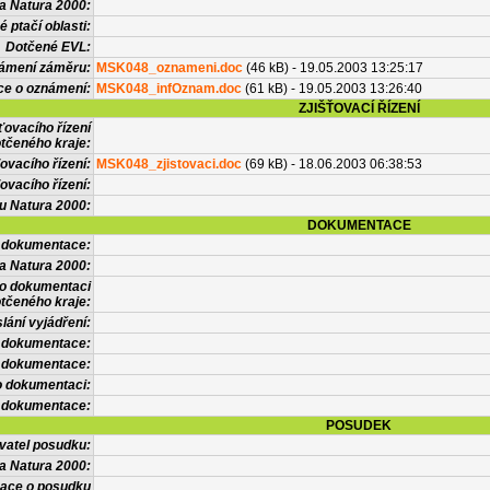
a Natura 2000:
 ptačí oblasti:
Dotčené EVL:
námení záměru:
MSK048_oznameni.doc
(46 kB) - 19.05.2003 13:25:17
ce o oznámení:
MSK048_infOznam.doc
(61 kB) - 19.05.2003 13:26:40
ZJIŠŤOVACÍ ŘÍZENÍ
ťovacího řízení
tčeného kraje:
ovacího řízení:
MSK048_zjistovaci.doc
(69 kB) - 18.06.2003 06:38:53
ovacího řízení:
vu Natura 2000:
DOKUMENTACE
l dokumentace:
a Natura 2000:
 o dokumentaci
tčeného kraje:
lání vyjádření:
 dokumentace:
é dokumentace:
o dokumentaci:
 dokumentace:
POSUDEK
vatel posudku:
a Natura 2000:
mace o posudku