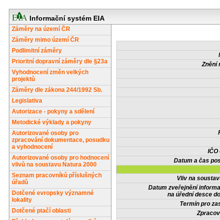
Informační systém EIA
Záměry na území ČR
Záměry mimo území ČR
Podlimitní záměry
Prioritní dopravní záměry dle §23a
Znění 
Vyhodnocení změn velkých
projektů
Záměry dle zákona 244/1992 Sb.
Legislativa
Autorizace - pokyny a sdělení
Metodické výklady a pokyny
Autorizované osoby pro
zpracování dokumentace, posudku
a vyhodnocení
IČO
Autorizované osoby pro hodnocení
Datum a čas pos
vlivů na soustavu Natura 2000
Seznam pracovníků příslušných
Vliv na sousta
úřadů
Datum zveřejnění inform
Dotčené evropsky významné
na úřední desce do
lokality
Termín pro zas
Dotčené ptačí oblasti
Zpracov