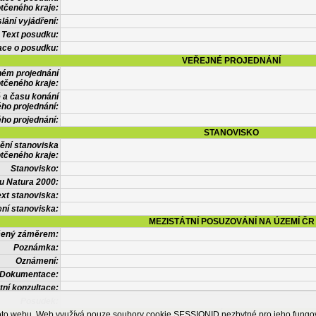
tčeného kraje:
lání vyjádření:
Text posudku:
ace o posudku:
VEŘEJNÉ PROJEDNÁNÍ
ném projednání
tčeného kraje:
 a času konání
ého projednání:
ého projednání:
STANOVISKO
ění stanoviska
tčeného kraje:
Stanovisko:
u Natura 2000:
xt stanoviska:
ní stanoviska:
MEZISTÁTNÍ POSUZOVÁNÍ NA ÚZEMÍ ČR
tčený záměrem:
Poznámka:
Oznámení:
Dokumentace:
tní konzultace:
Posudek:
OSTATNÍ INFORMACE
ohoto webu. Web využívá pouze soubory cookie SESSIONID nezbytné pro jeho fung