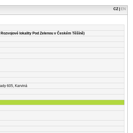
CZ
|
EN
Rozvojové lokality Pod Zelenou v Českém Těšíně)
sady 605, Karviná