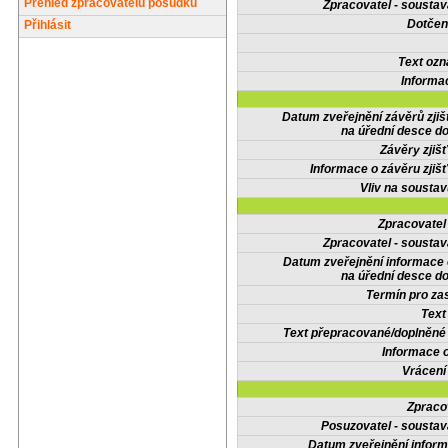
Přehled zpracovatelů posudků
Zpracovatel - soustav
Dotčené
Přihlásit
Text oz
Informa
Datum zveřejnění závěrů zjiš
na úřední desce do
Závěry zjišť
Informace o závěru zjišť
Vliv na sousta
Zpracovate
Zpracovatel - soustav
Datum zveřejnění informace
na úřední desce do
Termín pro zas
Text
Text přepracované/doplněn
Informace 
Vrácení
Zpraco
Posuzovatel - soustav
Datum zveřejnění infor