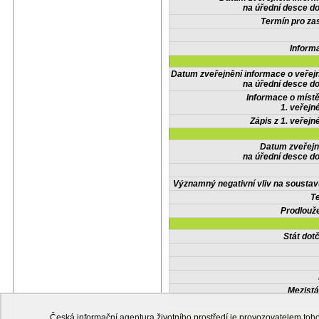
na úřední desce do
Termín pro zas
Inform
Datum zveřejnění informace o veřej
na úřední desce do
Informace o místě
1. veřejn
Zápis z 1. veřejn
Datum zveřejn
na úřední desce do
Významný negativní vliv na soustav
Te
Prodlouže
Stát do
Mezistá
Česká informační agentura životního prostředí je provozovatelem t