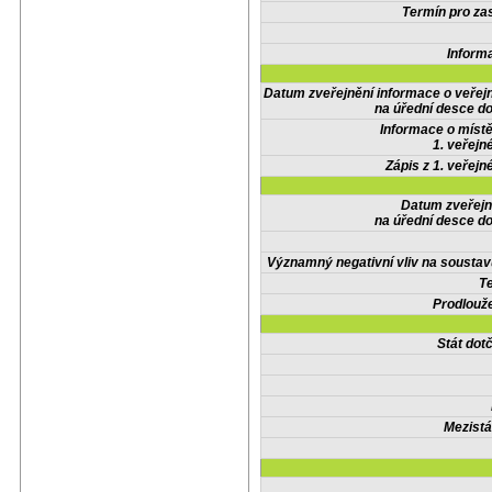
Termín pro zas
Inform
Datum zveřejnění informace o veřej
na úřední desce do
Informace o místě
1. veřejn
Zápis z 1. veřejn
Datum zveřejn
na úřední desce do
Významný negativní vliv na soustav
Te
Prodlouže
Stát do
Mezistá