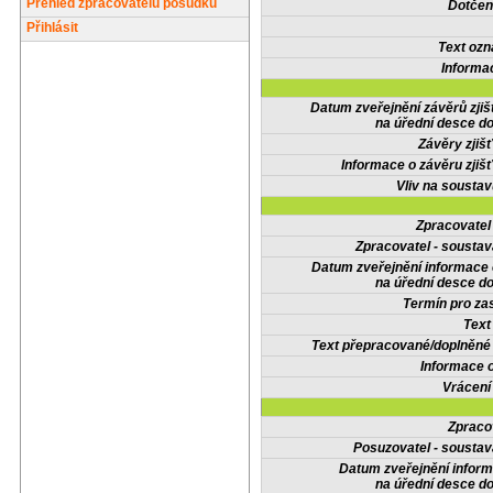
Přehled zpracovatelů posudků
Dotčené
Přihlásit
Text oz
Informa
Datum zveřejnění závěrů zjiš
na úřední desce do
Závěry zjišť
Informace o závěru zjišť
Vliv na sousta
Zpracovate
Zpracovatel - soustav
Datum zveřejnění informace
na úřední desce do
Termín pro zas
Text
Text přepracované/doplněn
Informace 
Vrácení
Zpraco
Posuzovatel - soustav
Datum zveřejnění infor
na úřední desce do