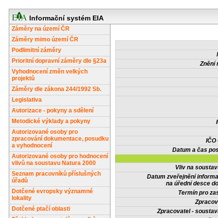
Informační systém EIA
Záměry na území ČR
Záměry mimo území ČR
Podlimitní záměry
Prioritní dopravní záměry dle §23a
Znění 
Vyhodnocení změn velkých
projektů
Záměry dle zákona 244/1992 Sb.
Legislativa
Autorizace - pokyny a sdělení
Metodické výklady a pokyny
Autorizované osoby pro
zpracování dokumentace, posudku
IČO
a vyhodnocení
Datum a čas pos
Autorizované osoby pro hodnocení
vlivů na soustavu Natura 2000
Vliv na sousta
Seznam pracovníků příslušných
Datum zveřejnění inform
úřadů
na úřední desce do
Dotčené evropsky významné
Termín pro zas
lokality
Zpracov
Dotčené ptačí oblasti
Zpracovatel - soustav