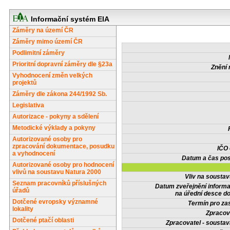
Informační systém EIA
Záměry na území ČR
Záměry mimo území ČR
Podlimitní záměry
Prioritní dopravní záměry dle §23a
Znění 
Vyhodnocení změn velkých
projektů
Záměry dle zákona 244/1992 Sb.
Legislativa
Autorizace - pokyny a sdělení
Metodické výklady a pokyny
Autorizované osoby pro
zpracování dokumentace, posudku
IČO
a vyhodnocení
Datum a čas pos
Autorizované osoby pro hodnocení
vlivů na soustavu Natura 2000
Vliv na sousta
Seznam pracovníků příslušných
Datum zveřejnění inform
úřadů
na úřední desce do
Dotčené evropsky významné
Termín pro zas
lokality
Zpracov
Dotčené ptačí oblasti
Zpracovatel - soustav