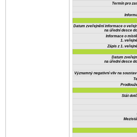
Termín pro zas
Inform
Datum zveřejnění informace o veřej
na úřední desce do
Informace o místě
1. veřejn
Zápis z 1. veřejn
Datum zveřejn
na úřední desce do
Významný negativní vliv na soustav
Te
Prodlouže
Stát do
Mezistá