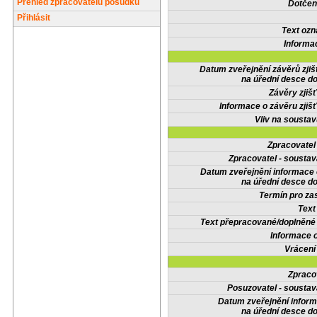
Přehled zpracovatelů posudků
Dotčené
Přihlásit
Text oz
Informa
Datum zveřejnění závěrů zjiš
na úřední desce do
Závěry zjišť
Informace o závěru zjišť
Vliv na sousta
Zpracovate
Zpracovatel - soustav
Datum zveřejnění informace
na úřední desce do
Termín pro zas
Text
Text přepracované/doplněn
Informace 
Vrácení
Zpraco
Posuzovatel - soustav
Datum zveřejnění infor
na úřední desce do