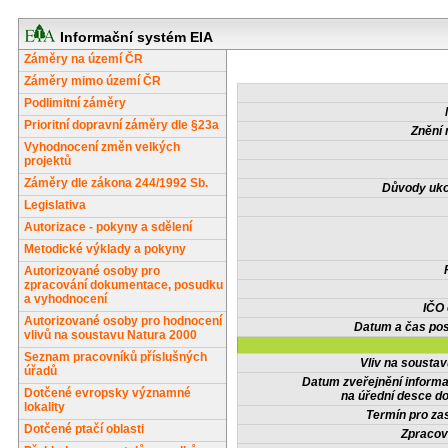
Informační systém EIA
Záměry na území ČR
Záměry mimo území ČR
Podlimitní záměry
Prioritní dopravní záměry dle §23a
Znění 
Vyhodnocení změn velkých
projektů
Záměry dle zákona 244/1992 Sb.
Důvody uko
Legislativa
Autorizace - pokyny a sdělení
Metodické výklady a pokyny
Autorizované osoby pro
zpracování dokumentace, posudku
a vyhodnocení
IČO
Autorizované osoby pro hodnocení
Datum a čas pos
vlivů na soustavu Natura 2000
Seznam pracovníků příslušných
Vliv na sousta
úřadů
Datum zveřejnění inform
Dotčené evropsky významné
na úřední desce do
lokality
Termín pro zas
Dotčené ptačí oblasti
Zpracov