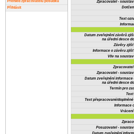
Přehled zpracovatelů posudků
Zpracovatel - soustav
Dotčené
Přihlásit
Text oz
Informa
Datum zveřejnění závěrů zjiš
na úřední desce do
Závěry zjišť
Informace o závěru zjišť
Vliv na sousta
Zpracovate
Zpracovatel - soustav
Datum zveřejnění informace
na úřední desce do
Termín pro zas
Text
Text přepracované/doplněn
Informace 
Vrácení
Zpraco
Posuzovatel - soustav
Datum zveřejnění infor