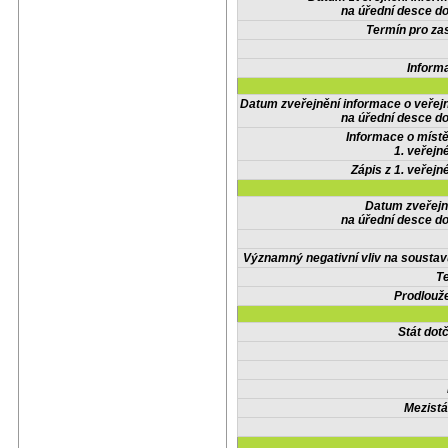
na úřední desce do
Termín pro zas
Inform
Datum zveřejnění informace o veřej
na úřední desce do
Informace o místě
1. veřejn
Zápis z 1. veřejn
Datum zveřejn
na úřední desce do
Významný negativní vliv na soustav
Te
Prodlouže
Stát do
Mezistá