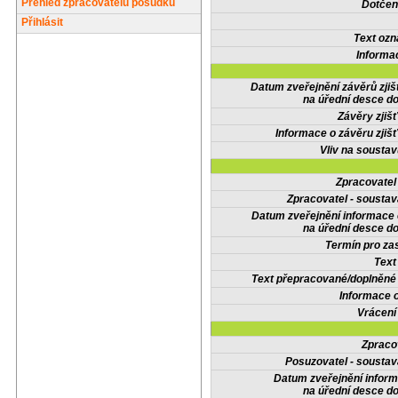
Přehled zpracovatelů posudků
Dotčené
Přihlásit
Text oz
Informa
Datum zveřejnění závěrů zjiš
na úřední desce do
Závěry zjišť
Informace o závěru zjišť
Vliv na sousta
Zpracovate
Zpracovatel - soustav
Datum zveřejnění informace
na úřední desce do
Termín pro zas
Text
Text přepracované/doplněn
Informace 
Vrácení
Zpraco
Posuzovatel - soustav
Datum zveřejnění infor
na úřední desce do