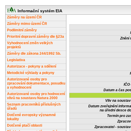
Informační systém EIA
Záměry na území ČR
Záměry mimo území ČR
Podlimitní záměry
Prioritní dopravní záměry dle §23a
Znění 
Vyhodnocení změn velkých
projektů
Záměry dle zákona 244/1992 Sb.
Legislativa
Autorizace - pokyny a sdělení
Metodické výklady a pokyny
Autorizované osoby pro
zpracování dokumentace, posudku
IČO
a vyhodnocení
Datum a čas pos
Autorizované osoby pro hodnocení
vlivů na soustavu Natura 2000
Vliv na sousta
Seznam pracovníků příslušných
Datum zveřejnění inform
úřadů
na úřední desce do
Dotčené evropsky významné
Termín pro zas
lokality
Zpracov
Dotčené ptačí oblasti
Zpracovatel - soustav