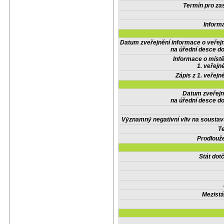
Termín pro zas
Inform
Datum zveřejnění informace o veřej
na úřední desce do
Informace o místě
1. veřejn
Zápis z 1. veřejn
Datum zveřejn
na úřední desce do
Významný negativní vliv na soustav
Te
Prodlouže
Stát do
Mezistá