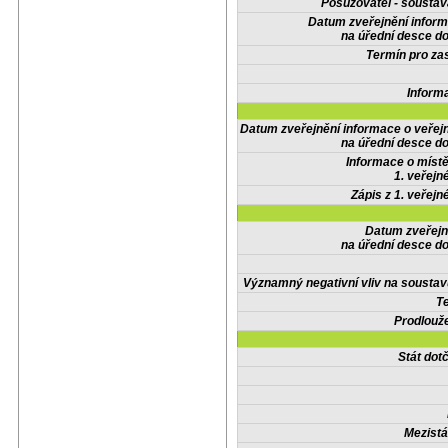
Posuzovatel - soustav
Datum zveřejnění infor
na úřední desce do
Termín pro zas
Inform
Datum zveřejnění informace o veřej
na úřední desce do
Informace o místě
1. veřejn
Zápis z 1. veřejn
Datum zveřejn
na úřední desce do
Významný negativní vliv na soustav
Te
Prodlouže
Stát do
Mezistá