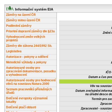
Informační systém EIA
Záměry na území ČR
Záměry mimo území ČR
Podlimitní záměry
Prioritní dopravní záměry dle §23a
Znění 
Vyhodnocení změn velkých
projektů
Záměry dle zákona 244/1992 Sb.
Legislativa
Autorizace - pokyny a sdělení
Metodické výklady a pokyny
Autorizované osoby pro
zpracování dokumentace, posudku
IČO
a vyhodnocení
Datum a čas pos
Autorizované osoby pro hodnocení
vlivů na soustavu Natura 2000
Vliv na sousta
Seznam pracovníků příslušných
Datum zveřejnění inform
úřadů
na úřední desce do
Dotčené evropsky významné
Termín pro zas
lokality
Zpracov
Dotčené ptačí oblasti
Zpracovatel - soustav