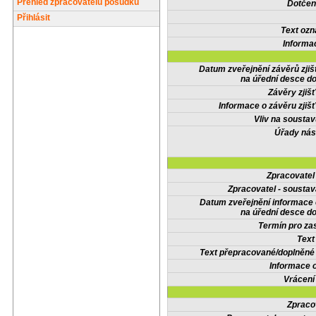
Přehled zpracovatelů posudků
Dotčené
Přihlásit
Text oz
Informa
Datum zveřejnění závěrů zjiš
na úřední desce do
Závěry zjišť
Informace o závěru zjišť
Vliv na sousta
Úřady nás
Zpracovate
Zpracovatel - soustav
Datum zveřejnění informace
na úřední desce do
Termín pro zas
Text
Text přepracované/doplněn
Informace 
Vrácení
Zpraco