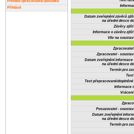
Text oz
Přehled zpracovatelů posudků
Informa
Přihlásit
Datum zveřejnění závěrů zjiš
na úřední desce do
Závěry zjišť
Informace o závěru zjišť
Vliv na sousta
Zpracovate
Zpracovatel - soustav
Datum zveřejnění informace
na úřední desce do
Termín pro zas
Text
Text přepracované/doplněn
Informace 
Vrácení
Zpraco
Posuzovatel - soustav
Datum zveřejnění infor
na úřední desce do
Termín pro zas