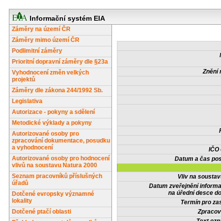
Informační systém EIA
Záměry na území ČR
Záměry mimo území ČR
Podlimitní záměry
Prioritní dopravní záměry dle §23a
Znění 
Vyhodnocení změn velkých
projektů
Záměry dle zákona 244/1992 Sb.
Legislativa
Autorizace - pokyny a sdělení
Metodické výklady a pokyny
Autorizované osoby pro
zpracování dokumentace, posudku
a vyhodnocení
IČO
Autorizované osoby pro hodnocení
Datum a čas pos
vlivů na soustavu Natura 2000
Seznam pracovníků příslušných
Vliv na sousta
úřadů
Datum zveřejnění inform
na úřední desce do
Dotčené evropsky významné
lokality
Termín pro zas
Dotčené ptačí oblasti
Zpracov