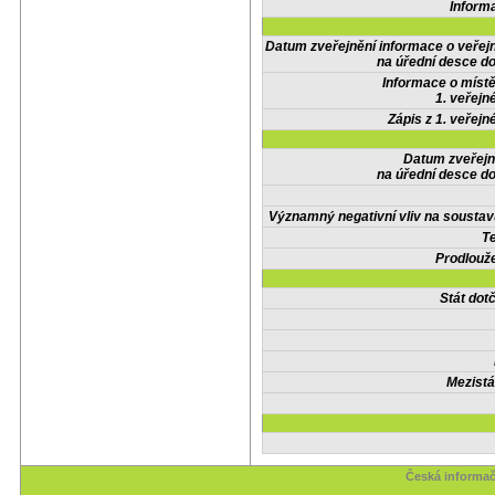
Inform
Datum zveřejnění informace o veřej
na úřední desce do
Informace o místě
1. veřejn
Zápis z 1. veřejn
Datum zveřejn
na úřední desce do
Významný negativní vliv na soustav
Te
Prodlouže
Stát do
Mezistá
Česká informač