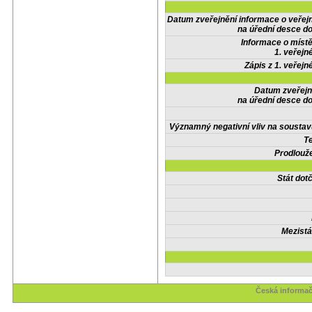
Datum zveřejnění informace o veřej
na úřední desce do
Informace o místě
1. veřejn
Zápis z 1. veřejn
Datum zveřejn
na úřední desce do
Významný negativní vliv na soustav
Te
Prodlouže
Stát do
Mezistá
Česká informač