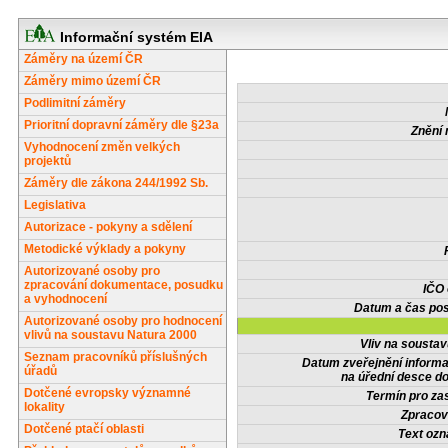
Informační systém EIA
Záměry na území ČR
Záměry mimo území ČR
Podlimitní záměry
Prioritní dopravní záměry dle §23a
Znění 
Vyhodnocení změn velkých
projektů
Záměry dle zákona 244/1992 Sb.
Legislativa
Autorizace - pokyny a sdělení
Metodické výklady a pokyny
Autorizované osoby pro
zpracování dokumentace, posudku
IČO
a vyhodnocení
Datum a čas pos
Autorizované osoby pro hodnocení
vlivů na soustavu Natura 2000
Vliv na sousta
Seznam pracovníků příslušných
Datum zveřejnění inform
úřadů
na úřední desce do
Dotčené evropsky významné
Termín pro zas
lokality
Zpracov
Dotčené ptačí oblasti
Text oz