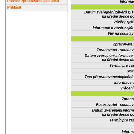
Přehled zpracovatelů posudků
Informa
Přihlásit
Datum zveřejnění závěrů zjiš
na úřední desce do
Závěry zjišť
Informace o závěru zjišť
Vliv na sousta
Zpracovate
Zpracovatel - soustav
Datum zveřejnění informace
na úřední desce do
Termín pro zas
Text
Text přepracované/doplněn
Informace 
Vrácení
Zpraco
Posuzovatel - soustav
Datum zveřejnění infor
na úřední desce do
Termín pro zas
Inform