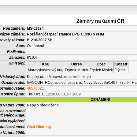
Záměry na území ČR
Kód záměru:
MSK1324
Název záměru:
Rozšíření čerpací stanice LPG a CNG o PHM
novely zákona:
č. 216/2007 Sb.
Stav:
Oznámení
Podlimitní:
Zařazení:
II/10.4
Umístění:
Kraj
Okres
Obec
Katastr
Moravskoslezský kraj
Frýdek-Místek
Frýdek-Místek
Frýdek
Příslušný úřad:
Krajský úřad Moravskoslezského kraje
Oznamovatel:
GASCONTROL, společnost s r. o., Nový Svět 59a/1407, 735 64 Hav
 oznamovatele:
46578021
ledních úprav:
Thu Oct 01 12:28:00 CEST 2009
OZNÁMENÍ
vu Natura 2000:
Nebylo předloženo
ace o oznámení
tčeného kraje:
lání vyjádření:
atel oznámení:
Obal Libor Ing.
a Natura 2000: