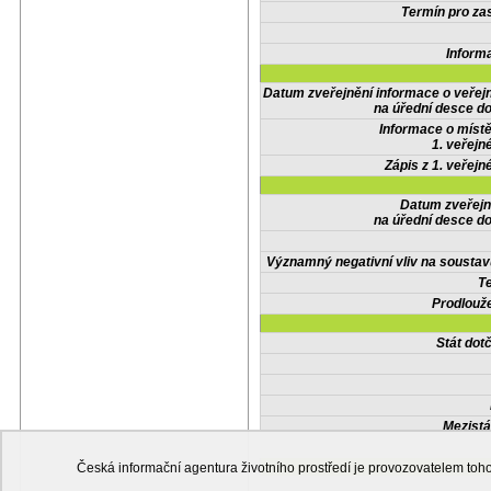
Termín pro zas
Inform
Datum zveřejnění informace o veřej
na úřední desce do
Informace o místě
1. veřejn
Zápis z 1. veřejn
Datum zveřejn
na úřední desce do
Významný negativní vliv na soustav
Te
Prodlouže
Stát do
Mezistá
Česká informační agentura životního prostředí je provozovatelem t