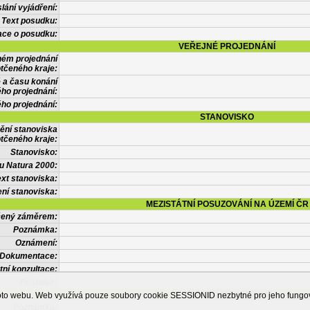
lání vyjádření:
Text posudku:
ace o posudku:
VEŘEJNÉ PROJEDNÁNÍ
ném projednání
tčeného kraje:
 a času konání
ého projednání:
ého projednání:
STANOVISKO
ění stanoviska
tčeného kraje:
Stanovisko:
u Natura 2000:
xt stanoviska:
ní stanoviska:
MEZISTÁTNÍ POSUZOVÁNÍ NA ÚZEMÍ ČR
tčený záměrem:
Poznámka:
Oznámení:
Dokumentace:
tní konzultace:
Posudek:
OSTATNÍ INFORMACE
ohoto webu. Web využívá pouze soubory cookie SESSIONID nezbytné pro jeho fung
Poznámka: