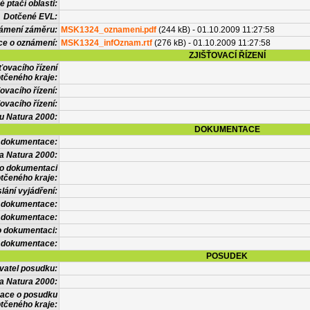
 ptačí oblasti:
Dotčené EVL:
námení záměru:
MSK1324_oznameni.pdf
(244 kB) - 01.10.2009 11:27:58
ce o oznámení:
MSK1324_infOznam.rtf
(276 kB) - 01.10.2009 11:27:58
ZJIŠŤOVACÍ ŘÍZENÍ
ťovacího řízení
tčeného kraje:
ovacího řízení:
ovacího řízení:
vu Natura 2000:
DOKUMENTACE
l dokumentace:
a Natura 2000:
 o dokumentaci
tčeného kraje:
lání vyjádření:
 dokumentace:
é dokumentace:
o dokumentaci:
 dokumentace:
POSUDEK
vatel posudku:
a Natura 2000:
mace o posudku
tčeného kraje: