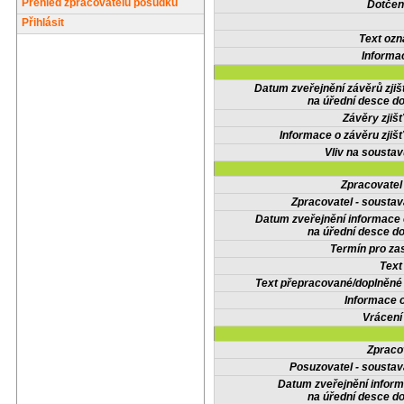
Přehled zpracovatelů posudků
Dotčené
Přihlásit
Text oz
Informa
Datum zveřejnění závěrů zjiš
na úřední desce do
Závěry zjišť
Informace o závěru zjišť
Vliv na sousta
Zpracovate
Zpracovatel - soustav
Datum zveřejnění informace
na úřední desce do
Termín pro zas
Text
Text přepracované/doplněn
Informace 
Vrácení
Zpraco
Posuzovatel - soustav
Datum zveřejnění infor
na úřední desce do