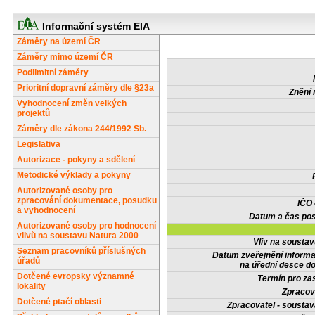
Informační systém EIA
Záměry na území ČR
Záměry mimo území ČR
Podlimitní záměry
Prioritní dopravní záměry dle §23a
Znění 
Vyhodnocení změn velkých
projektů
Záměry dle zákona 244/1992 Sb.
Legislativa
Autorizace - pokyny a sdělení
Metodické výklady a pokyny
Autorizované osoby pro
zpracování dokumentace, posudku
IČO
a vyhodnocení
Datum a čas pos
Autorizované osoby pro hodnocení
vlivů na soustavu Natura 2000
Vliv na sousta
Seznam pracovníků příslušných
Datum zveřejnění inform
úřadů
na úřední desce do
Dotčené evropsky významné
Termín pro zas
lokality
Zpracov
Dotčené ptačí oblasti
Zpracovatel - soustav