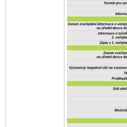
Termín pro zas
Inform
Datum zveřejnění informace o veřej
na úřední desce do
Informace o místě
1. veřejn
Zápis z 1. veřejn
Datum zveřejn
na úřední desce do
Významný negativní vliv na soustav
Te
Prodlouže
Stát do
Mezistá