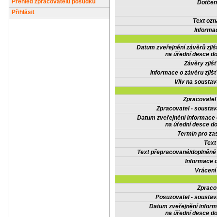
Přehled zpracovatelů posudků
Dotčené
Přihlásit
Text oz
Informa
Datum zveřejnění závěrů zjiš
na úřední desce do
Závěry zjišť
Informace o závěru zjišť
Vliv na sousta
Zpracovate
Zpracovatel - soustav
Datum zveřejnění informace
na úřední desce do
Termín pro zas
Text
Text přepracované/doplněn
Informace 
Vrácení
Zpraco
Posuzovatel - soustav
Datum zveřejnění infor
na úřední desce do