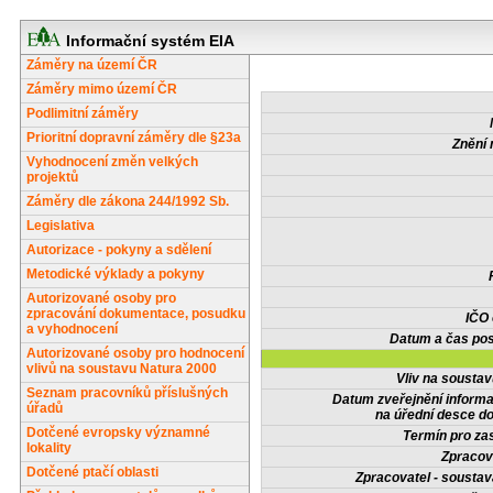
Informační systém EIA
Záměry na území ČR
Záměry mimo území ČR
Podlimitní záměry
Prioritní dopravní záměry dle §23a
Znění 
Vyhodnocení změn velkých
projektů
Záměry dle zákona 244/1992 Sb.
Legislativa
Autorizace - pokyny a sdělení
Metodické výklady a pokyny
Autorizované osoby pro
zpracování dokumentace, posudku
IČO
a vyhodnocení
Datum a čas pos
Autorizované osoby pro hodnocení
vlivů na soustavu Natura 2000
Vliv na sousta
Seznam pracovníků příslušných
Datum zveřejnění inform
úřadů
na úřední desce do
Dotčené evropsky významné
Termín pro zas
lokality
Zpracov
Dotčené ptačí oblasti
Zpracovatel - soustav