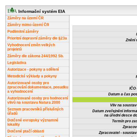
Informační systém EIA
Záměry na území ČR
Záměry mimo území ČR
Podlimitní záměry
Prioritní dopravní záměry dle §23a
Znění 
Vyhodnocení změn velkých
projektů
Záměry dle zákona 244/1992 Sb.
Legislativa
Autorizace - pokyny a sdělení
Metodické výklady a pokyny
Autorizované osoby pro
zpracování dokumentace, posudku
IČO
a vyhodnocení
Datum a čas pos
Autorizované osoby pro hodnocení
vlivů na soustavu Natura 2000
Vliv na sousta
Seznam pracovníků příslušných
Datum zveřejnění inform
úřadů
na úřední desce do
Dotčené evropsky významné
Termín pro zas
lokality
Zpracov
Dotčené ptačí oblasti
Zpracovatel - soustav