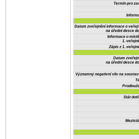
Termín pro zas
Inform
Datum zveřejnění informace o veřej
na úřední desce do
Informace o místě
1. veřejn
Zápis z 1. veřejn
Datum zveřejn
na úřední desce do
Významný negativní vliv na soustav
Te
Prodlouže
Stát do
Mezistá