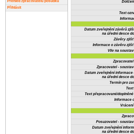
Přehled zpracovatelů posudků
Dotčené
Přihlásit
Text oz
Informa
Datum zveřejnění závěrů zjiš
na úřední desce do
Závěry zjišť
Informace o závěru zjišť
Vliv na sousta
Zpracovate
Zpracovatel - soustav
Datum zveřejnění informace
na úřední desce do
Termín pro zas
Text
Text přepracované/doplněn
Informace 
Vrácení
Zpraco
Posuzovatel - soustav
Datum zveřejnění infor
na úřední desce do