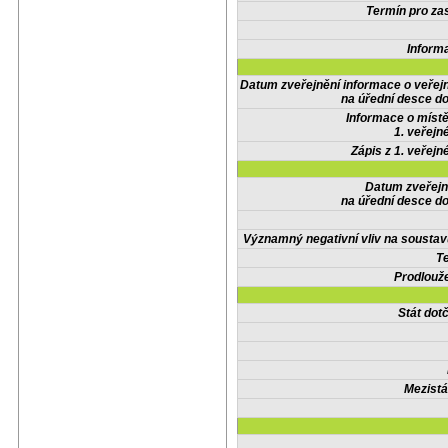
Termín pro zas
Inform
Datum zveřejnění informace o veřej
na úřední desce do
Informace o místě
1. veřejn
Zápis z 1. veřejn
Datum zveřejn
na úřední desce do
Významný negativní vliv na soustav
Te
Prodlouže
Stát do
Mezistá