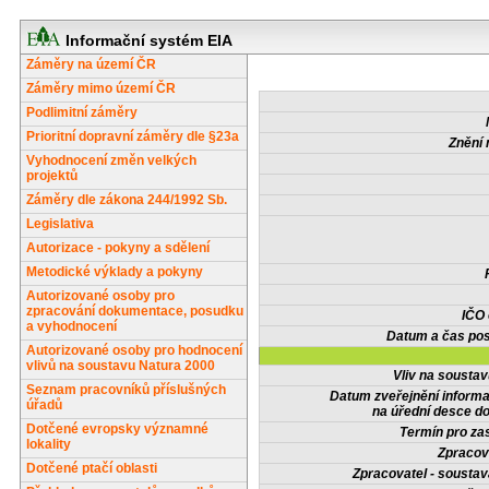
Informační systém EIA
Záměry na území ČR
Záměry mimo území ČR
Podlimitní záměry
Prioritní dopravní záměry dle §23a
Znění 
Vyhodnocení změn velkých
projektů
Záměry dle zákona 244/1992 Sb.
Legislativa
Autorizace - pokyny a sdělení
Metodické výklady a pokyny
Autorizované osoby pro
zpracování dokumentace, posudku
IČO
a vyhodnocení
Datum a čas pos
Autorizované osoby pro hodnocení
vlivů na soustavu Natura 2000
Vliv na sousta
Seznam pracovníků příslušných
Datum zveřejnění inform
úřadů
na úřední desce do
Dotčené evropsky významné
Termín pro zas
lokality
Zpracov
Dotčené ptačí oblasti
Zpracovatel - soustav