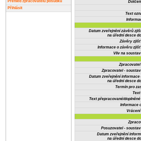
Přehled zpracovatelů posudků
Dotčené
Přihlásit
Text oz
Informa
Datum zveřejnění závěrů zjiš
na úřední desce do
Závěry zjišť
Informace o závěru zjišť
Vliv na sousta
Zpracovate
Zpracovatel - soustav
Datum zveřejnění informace
na úřední desce do
Termín pro zas
Text
Text přepracované/doplněn
Informace 
Vrácení
Zpraco
Posuzovatel - soustav
Datum zveřejnění infor
na úřední desce do