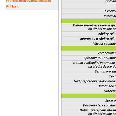
Přehled zpracovatelů posudků
Dotčené
Přihlásit
Text oz
Informa
Datum zveřejnění závěrů zjiš
na úřední desce do
Závěry zjišť
Informace o závěru zjišť
Vliv na sousta
Zpracovate
Zpracovatel - soustav
Datum zveřejnění informace
na úřední desce do
Termín pro zas
Text
Text přepracované/doplněn
Informace 
Vrácení
Zpraco
Posuzovatel - soustav
Datum zveřejnění infor
na úřední desce do