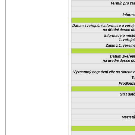
Termín pro zas
Inform
Datum zveřejnění informace o veřej
na úřední desce do
Informace o místě
1. veřejn
Zápis z 1. veřejn
Datum zveřejn
na úřední desce do
Významný negativní vliv na soustav
Te
Prodlouže
Stát do
Mezistá