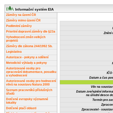
Informační systém EIA
Záměry na území ČR
Záměry mimo území ČR
Podlimitní záměry
Prioritní dopravní záměry dle §23a
Znění 
Vyhodnocení změn velkých
projektů
Záměry dle zákona 244/1992 Sb.
Legislativa
Autorizace - pokyny a sdělení
Metodické výklady a pokyny
Autorizované osoby pro
zpracování dokumentace, posudku
IČO
a vyhodnocení
Datum a čas pos
Autorizované osoby pro hodnocení
vlivů na soustavu Natura 2000
Vliv na sousta
Seznam pracovníků příslušných
Datum zveřejnění inform
úřadů
na úřední desce do
Dotčené evropsky významné
Termín pro zas
lokality
Zpracov
Dotčené ptačí oblasti
Zpracovatel - soustav