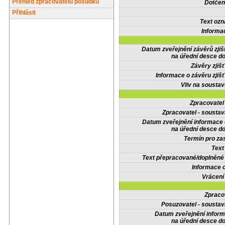
Přehled zpracovatelů posudků
Dotčené
Přihlásit
Text oz
Informa
Datum zveřejnění závěrů zjiš
na úřední desce do
Závěry zjišť
Informace o závěru zjišť
Vliv na sousta
Zpracovate
Zpracovatel - soustav
Datum zveřejnění informace
na úřední desce do
Termín pro zas
Text
Text přepracované/doplněn
Informace 
Vrácení
Zpraco
Posuzovatel - soustav
Datum zveřejnění infor
na úřední desce do