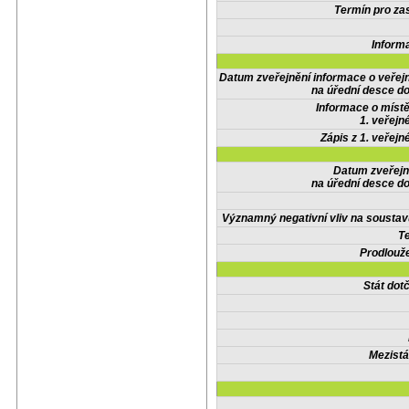
Termín pro zas
Inform
Datum zveřejnění informace o veřej
na úřední desce do
Informace o místě
1. veřejn
Zápis z 1. veřejn
Datum zveřejn
na úřední desce do
Významný negativní vliv na soustav
Te
Prodlouže
Stát do
Mezistá