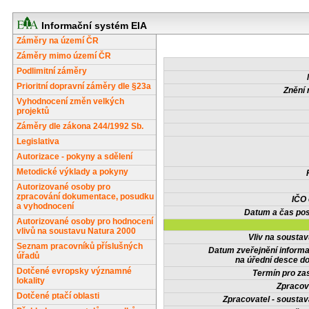
Informační systém EIA
Záměry na území ČR
Záměry mimo území ČR
Podlimitní záměry
Prioritní dopravní záměry dle §23a
Znění 
Vyhodnocení změn velkých
projektů
Záměry dle zákona 244/1992 Sb.
Legislativa
Autorizace - pokyny a sdělení
Metodické výklady a pokyny
Autorizované osoby pro
zpracování dokumentace, posudku
IČO
a vyhodnocení
Datum a čas pos
Autorizované osoby pro hodnocení
vlivů na soustavu Natura 2000
Vliv na sousta
Seznam pracovníků příslušných
Datum zveřejnění inform
úřadů
na úřední desce do
Dotčené evropsky významné
Termín pro zas
lokality
Zpracov
Dotčené ptačí oblasti
Zpracovatel - soustav