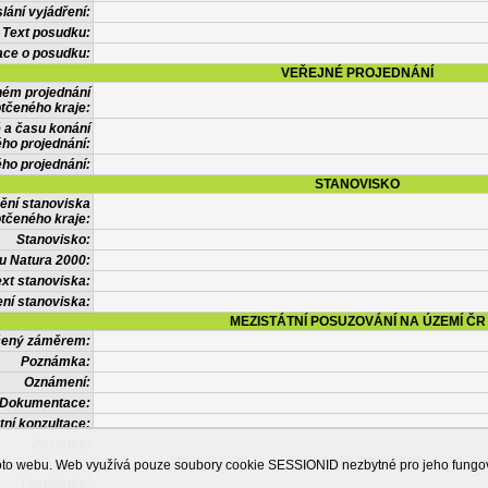
lání vyjádření:
Text posudku:
ace o posudku:
VEŘEJNÉ PROJEDNÁNÍ
ném projednání
tčeného kraje:
 a času konání
ého projednání:
ého projednání:
STANOVISKO
ění stanoviska
tčeného kraje:
Stanovisko:
u Natura 2000:
xt stanoviska:
ní stanoviska:
MEZISTÁTNÍ POSUZOVÁNÍ NA ÚZEMÍ ČR
tčený záměrem:
Poznámka:
Oznámení:
Dokumentace:
tní konzultace:
Posudek:
OSTATNÍ INFORMACE
ohoto webu. Web využívá pouze soubory cookie SESSIONID nezbytné pro jeho fung
Poznámka: