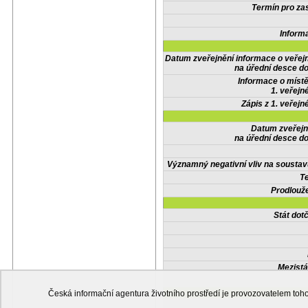
Termín pro zas
Inform
Datum zveřejnění informace o veřej
na úřední desce do
Informace o místě
1. veřejn
Zápis z 1. veřejn
Datum zveřejn
na úřední desce do
Významný negativní vliv na soustav
Te
Prodlouže
Stát do
Mezistá
Česká informační agentura životního prostředí je provozovatelem t