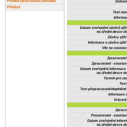
Přehled zpracovatelů posudků
Dotčené
Přihlásit
Text oz
Informa
Datum zveřejnění závěrů zjiš
na úřední desce do
Závěry zjišť
Informace o závěru zjišť
Vliv na sousta
Zpracovate
Zpracovatel - soustav
Datum zveřejnění informace
na úřední desce do
Termín pro zas
Text
Text přepracované/doplněn
Informace 
Vrácení
Zpraco
Posuzovatel - soustav
Datum zveřejnění infor
na úřední desce do