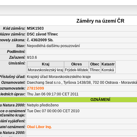
Záměry na území ČR
Kód záměru:
MSK1503
Název záměru:
DSC závod Třinec
novely zákona:
č. 436/2009 Sb.
Stav:
Nepodléhá dalšímu posuzování
Podlimitní:
Zařazení:
II/10.6
Umístění:
Kraj
Okres
Obec
Katastr
Moravskoslezský kraj
Frýdek-Místek
Třinec
Konská
Příslušný úřad:
Krajský úřad Moravskoslezského kraje
Oznamovatel:
Daechang Seat s.r.o., Tyršova 1438/38, 702 00 Ostrava - Moravsk
 oznamovatele:
27815099
ledních úprav:
Thu Jan 06 09:17:00 CET 2011
OZNÁMENÍ
vu Natura 2000:
Nebylo předloženo
ace o oznámení
Tue Dec 07 00:00:00 CET 2010
tčeného kraje:
lání vyjádření:
atel oznámení:
Obal Libor Ing.
a Natura 2000: