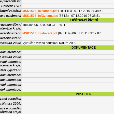
 ptačí oblasti:
Dotčené EVL:
námení záměru:
MSK1503_oznameni.pdf
(1031 kB) - 07.12.2010 07:38:51
ce o oznámení:
MSK1503_infOznam.doc
(85 kB) - 07.12.2010 07:38:51
ZJIŠŤOVACÍ ŘÍZENÍ
ťovacího řízení
Thu Jan 06 00:00:00 CET 2011
tčeného kraje:
ovacího řízení:
MSK1503_zjistovaci.pdf
(873 kB) - 06.01.2011 09:17:07
ovacího řízení:
vu Natura 2000:
Vyloučen vliv na soustavu Natura 2000
DOKUMENTACE
l dokumentace:
a Natura 2000:
 o dokumentaci
tčeného kraje:
lání vyjádření:
 dokumentace:
é dokumentace:
o dokumentaci:
 dokumentace:
POSUDEK
vatel posudku:
a Natura 2000:
mace o posudku
tčeného kraje: