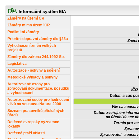
Informační systém EIA
Záměry na území ČR
Záměry mimo území ČR
Podlimitní záměry
Prioritní dopravní záměry dle §23a
Znění 
Vyhodnocení změn velkých
projektů
Záměry dle zákona 244/1992 Sb.
Legislativa
Autorizace - pokyny a sdělení
Metodické výklady a pokyny
Autorizované osoby pro
zpracování dokumentace, posudku
IČO
a vyhodnocení
Datum a čas pos
Autorizované osoby pro hodnocení
vlivů na soustavu Natura 2000
Vliv na sousta
Seznam pracovníků příslušných
Datum zveřejnění inform
úřadů
na úřední desce do
Dotčené evropsky významné
Termín pro zas
lokality
Zpracov
Dotčené ptačí oblasti
Zpracovatel - soustav