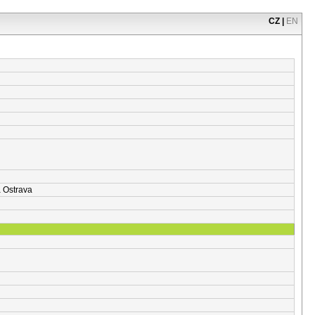
CZ
|
EN
á Ostrava