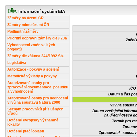
Informační systém EIA
Záměry na území ČR
Záměry mimo území ČR
Podlimitní záměry
Prioritní dopravní záměry dle §23a
Znění 
Vyhodnocení změn velkých
projektů
Záměry dle zákona 244/1992 Sb.
Legislativa
Autorizace - pokyny a sdělení
Metodické výklady a pokyny
Autorizované osoby pro
zpracování dokumentace, posudku
IČO
a vyhodnocení
Datum a čas pos
Autorizované osoby pro hodnocení
vlivů na soustavu Natura 2000
Vliv na sousta
Seznam pracovníků příslušných
Datum zveřejnění inform
úřadů
na úřední desce do
Dotčené evropsky významné
Termín pro zas
lokality
Zpracov
Dotčené ptačí oblasti
Zpracovatel - soustav