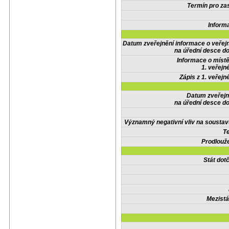
Termín pro zas
Inform
Datum zveřejnění informace o veřej
na úřední desce do
Informace o místě
1. veřejn
Zápis z 1. veřejn
Datum zveřejn
na úřední desce do
Významný negativní vliv na soustav
Te
Prodlouže
Stát do
Mezistá