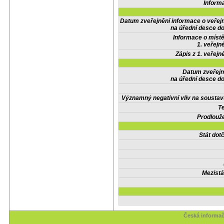
Inform
Datum zveřejnění informace o veřej
na úřední desce do
Informace o místě
1. veřejn
Zápis z 1. veřejn
Datum zveřejn
na úřední desce do
Významný negativní vliv na soustav
Te
Prodlouže
Stát do
Mezistá
Česká informač