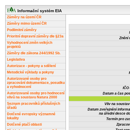
Informační systém EIA
Záměry na území ČR
Záměry mimo území ČR
Podlimitní záměry
Prioritní dopravní záměry dle §23a
Znění 
Vyhodnocení změn velkých
projektů
Záměry dle zákona 244/1992 Sb.
Legislativa
Autorizace - pokyny a sdělení
Metodické výklady a pokyny
Autorizované osoby pro
zpracování dokumentace, posudku
a vyhodnocení
IČO
Autorizované osoby pro hodnocení
Datum a čas pos
vlivů na soustavu Natura 2000
Seznam pracovníků příslušných
Vliv na sousta
úřadů
Datum zveřejnění inform
na úřední desce do
Dotčené evropsky významné
lokality
Termín pro zas
Dotčené ptačí oblasti
Zpracov