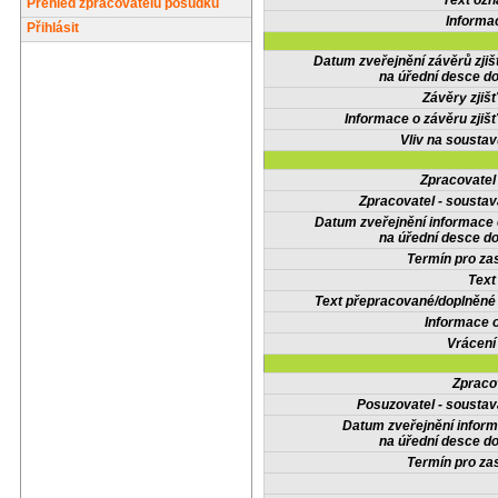
Text oz
Přehled zpracovatelů posudků
Informa
Přihlásit
Datum zveřejnění závěrů zjiš
na úřední desce do
Závěry zjišť
Informace o závěru zjišť
Vliv na sousta
Zpracovate
Zpracovatel - soustav
Datum zveřejnění informace
na úřední desce do
Termín pro zas
Text
Text přepracované/doplněn
Informace 
Vrácení
Zpraco
Posuzovatel - soustav
Datum zveřejnění infor
na úřední desce do
Termín pro zas