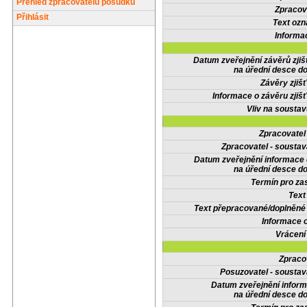
Přehled zpracovatelů posudků
Zpracov
Přihlásit
Text oz
Informa
Datum zveřejnění závěrů zjiš
na úřední desce do
Závěry zjišť
Informace o závěru zjišť
Vliv na sousta
Zpracovate
Zpracovatel - soustav
Datum zveřejnění informace
na úřední desce do
Termín pro zas
Text
Text přepracované/doplněn
Informace 
Vrácení
Zpraco
Posuzovatel - soustav
Datum zveřejnění infor
na úřední desce do