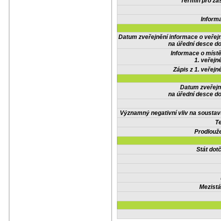
Termín pro zas
Inform
Datum zveřejnění informace o veřej
na úřední desce do
Informace o místě
1. veřejn
Zápis z 1. veřejn
Datum zveřejn
na úřední desce do
Významný negativní vliv na soustav
Te
Prodlouže
Stát do
Mezistá