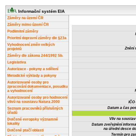
Informační systém EIA
Záměry na území ČR
Záměry mimo území ČR
Podlimitní záměry
Prioritní dopravní záměry dle §23a
Vyhodnocení změn velkých
Znění 
projektů
Záměry dle zákona 244/1992 Sb.
Legislativa
Autorizace - pokyny a sdělení
Metodické výklady a pokyny
Autorizované osoby pro
zpracování dokumentace, posudku
a vyhodnocení
Autorizované osoby pro hodnocení
vlivů na soustavu Natura 2000
IČO
Datum a čas pos
Seznam pracovníků příslušných
úřadů
Vliv na sousta
Dotčené evropsky významné
lokality
Datum zveřejnění inform
na úřední desce do
Dotčené ptačí oblasti
Termín pro zas