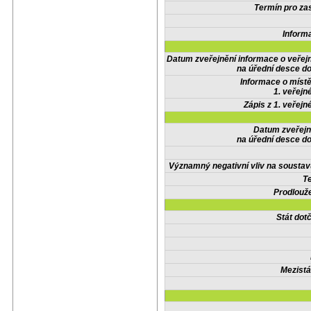
Termín pro zas
Inform
Datum zveřejnění informace o veřej
na úřední desce do
Informace o místě
1. veřejn
Zápis z 1. veřejn
Datum zveřejn
na úřední desce do
Významný negativní vliv na soustav
Te
Prodlouže
Stát do
Mezistá