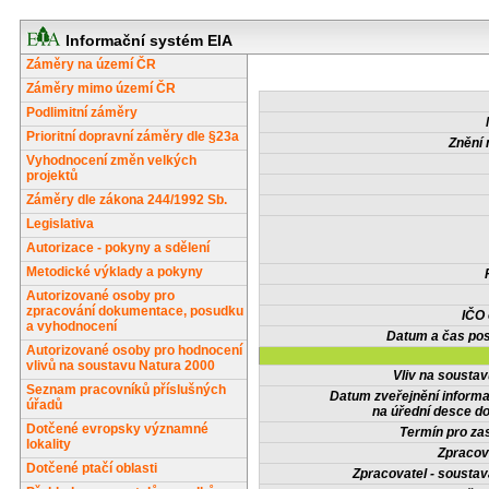
Informační systém EIA
Záměry na území ČR
Záměry mimo území ČR
Podlimitní záměry
Prioritní dopravní záměry dle §23a
Znění 
Vyhodnocení změn velkých
projektů
Záměry dle zákona 244/1992 Sb.
Legislativa
Autorizace - pokyny a sdělení
Metodické výklady a pokyny
Autorizované osoby pro
zpracování dokumentace, posudku
IČO
a vyhodnocení
Datum a čas pos
Autorizované osoby pro hodnocení
vlivů na soustavu Natura 2000
Vliv na sousta
Seznam pracovníků příslušných
Datum zveřejnění inform
úřadů
na úřední desce do
Dotčené evropsky významné
Termín pro zas
lokality
Zpracov
Dotčené ptačí oblasti
Zpracovatel - soustav