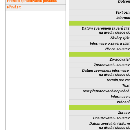
Přehled zpracovatelů posudků
Dotčené
Přihlásit
Text oz
Informa
Datum zveřejnění závěrů zjiš
na úřední desce do
Závěry zjišť
Informace o závěru zjišť
Vliv na sousta
Zpracovate
Zpracovatel - soustav
Datum zveřejnění informace
na úřední desce do
Termín pro zas
Text
Text přepracované/doplněn
Informace 
Vrácení
Zpraco
Posuzovatel - soustav
Datum zveřejnění infor
na úřední desce do