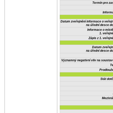
Termín pro zas
Inform
Datum zveřejnění informace o veřej
na úřední desce do
Informace o místě
1. veřejn
Zápis z 1. veřejn
Datum zveřejn
na úřední desce do
Významný negativní vliv na soustav
Te
Prodlouže
Stát do
Mezistá