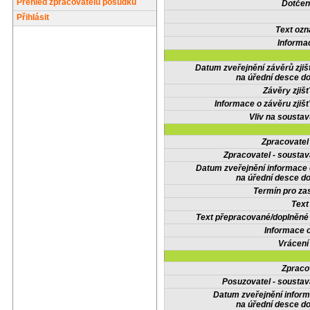
Přehled zpracovatelů posudků
Dotčené
Přihlásit
Text oz
Informa
Datum zveřejnění závěrů zjiš
na úřední desce do
Závěry zjišť
Informace o závěru zjišť
Vliv na sousta
Zpracovate
Zpracovatel - soustav
Datum zveřejnění informace
na úřední desce do
Termín pro zas
Text
Text přepracované/doplněn
Informace 
Vrácení
Zpraco
Posuzovatel - soustav
Datum zveřejnění infor
na úřední desce do