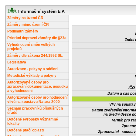
Informační systém EIA
Záměry na území ČR
Záměry mimo území ČR
Podlimitní záměry
Prioritní dopravní záměry dle §23a
Znění 
Vyhodnocení změn velkých
projektů
Záměry dle zákona 244/1992 Sb.
Legislativa
Autorizace - pokyny a sdělení
Metodické výklady a pokyny
Autorizované osoby pro
zpracování dokumentace, posudku
IČO
a vyhodnocení
Datum a čas pos
Autorizované osoby pro hodnocení
vlivů na soustavu Natura 2000
Vliv na sousta
Seznam pracovníků příslušných
Datum zveřejnění inform
úřadů
na úřední desce do
Dotčené evropsky významné
Termín pro zas
lokality
Zpracov
Dotčené ptačí oblasti
Zpracovatel - soustav