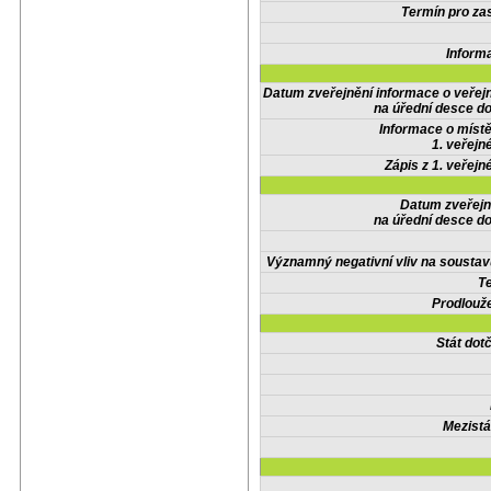
Termín pro zas
Inform
Datum zveřejnění informace o veřej
na úřední desce do
Informace o místě
1. veřejn
Zápis z 1. veřejn
Datum zveřejn
na úřední desce do
Významný negativní vliv na soustav
Te
Prodlouže
Stát do
Mezistá