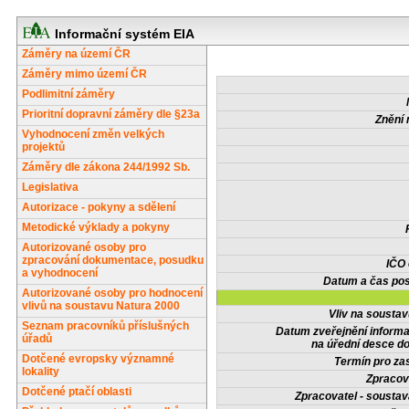
Informační systém EIA
Záměry na území ČR
Záměry mimo území ČR
Podlimitní záměry
Prioritní dopravní záměry dle §23a
Znění 
Vyhodnocení změn velkých
projektů
Záměry dle zákona 244/1992 Sb.
Legislativa
Autorizace - pokyny a sdělení
Metodické výklady a pokyny
Autorizované osoby pro
zpracování dokumentace, posudku
IČO
a vyhodnocení
Datum a čas pos
Autorizované osoby pro hodnocení
vlivů na soustavu Natura 2000
Vliv na sousta
Seznam pracovníků příslušných
Datum zveřejnění inform
úřadů
na úřední desce do
Dotčené evropsky významné
Termín pro zas
lokality
Zpracov
Dotčené ptačí oblasti
Zpracovatel - soustav