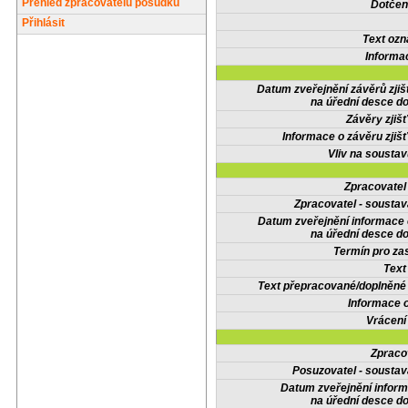
Přehled zpracovatelů posudků
Dotčené
Přihlásit
Text oz
Informa
Datum zveřejnění závěrů zjiš
na úřední desce do
Závěry zjišť
Informace o závěru zjišť
Vliv na sousta
Zpracovate
Zpracovatel - soustav
Datum zveřejnění informace
na úřední desce do
Termín pro zas
Text
Text přepracované/doplněn
Informace 
Vrácení
Zpraco
Posuzovatel - soustav
Datum zveřejnění infor
na úřední desce do