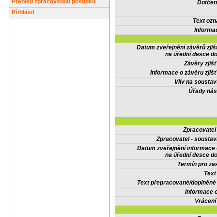
Přehled zpracovatelů posudků
Dotčené
Přihlásit
Text oz
Informa
Datum zveřejnění závěrů zjiš
na úřední desce do
Závěry zjišť
Informace o závěru zjišť
Vliv na sousta
Úřady nás
Zpracovate
Zpracovatel - soustav
Datum zveřejnění informace
na úřední desce do
Termín pro zas
Text
Text přepracované/doplněn
Informace 
Vrácení