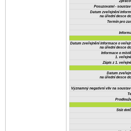
Zpraco
Posuzovatel - soustav
Datum zveřejnění infor
na úřední desce do
Termín pro zas
Inform
Datum zveřejnění informace o veřej
na úřední desce do
Informace o místě
1. veřejn
Zápis z 1. veřejn
Datum zveřejn
na úřední desce do
Významný negativní vliv na soustav
Te
Prodlouže
Stát do