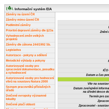
Informační systém EIA
Záměry na území ČR
Záměry mimo území ČR
Podlimitní záměry
Prioritní dopravní záměry dle §23a
Znění 
Vyhodnocení změn velkých
projektů
Záměry dle zákona 244/1992 Sb.
Legislativa
Autorizace - pokyny a sdělení
Metodické výklady a pokyny
Autorizované osoby pro
zpracování dokumentace, posudku
IČO
a vyhodnocení
Datum a čas pos
Autorizované osoby pro hodnocení
vlivů na soustavu Natura 2000
Vliv na sousta
Seznam pracovníků příslušných
Datum zveřejnění inform
úřadů
na úřední desce do
Dotčené evropsky významné
Termín pro zas
lokality
Zpracov
Dotčené ptačí oblasti
Zpracovatel - soustav