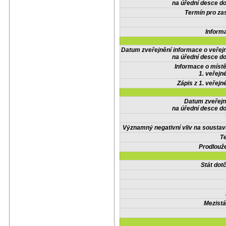
na úřední desce do
Termín pro zas
Inform
Datum zveřejnění informace o veřej
na úřední desce do
Informace o místě
1. veřejn
Zápis z 1. veřejn
Datum zveřejn
na úřední desce do
Významný negativní vliv na soustav
Te
Prodlouže
Stát do
Mezistá