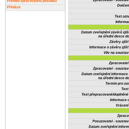
Zpracovatel - soustav
Přehled zpracovatelů posudků
Dotčené
Přihlásit
Text oz
Informa
Datum zveřejnění závěrů zjiš
na úřední desce do
Závěry zjišť
Informace o závěru zjišť
Vliv na sousta
Zpracovate
Zpracovatel - soustav
Datum zveřejnění informace
na úřední desce do
Termín pro zas
Text
Text přepracované/doplněn
Informace 
Vrácení
Zpraco
Posuzovatel - soustav
Datum zveřejnění infor