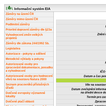
Informační systém EIA
Záměry na území ČR
Záměry mimo území ČR
Podlimitní záměry
Prioritní dopravní záměry dle §23a
Znění 
Vyhodnocení změn velkých
projektů
Záměry dle zákona 244/1992 Sb.
Legislativa
Autorizace - pokyny a sdělení
Metodické výklady a pokyny
Autorizované osoby pro
zpracování dokumentace, posudku
a vyhodnocení
IČO
Autorizované osoby pro hodnocení
Datum a čas pos
vlivů na soustavu Natura 2000
Seznam pracovníků příslušných
Vliv na sousta
úřadů
Datum zveřejnění inform
na úřední desce do
Dotčené evropsky významné
lokality
Termín pro zas
Dotčené ptačí oblasti
Zpracov