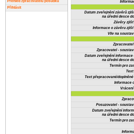
Přehled zpracovatelů posudků
Informa
Přihlásit
Datum zveřejnění závěrů zjiš
na úřední desce do
Závěry zjišť
Informace o závěru zjišť
Vliv na sousta
Zpracovate
Zpracovatel - soustav
Datum zveřejnění informace
na úřední desce do
Termín pro zas
Text
Text přepracované/doplněn
Informace 
Vrácení
Zpraco
Posuzovatel - soustav
Datum zveřejnění infor
na úřední desce do
Termín pro zas
Inform