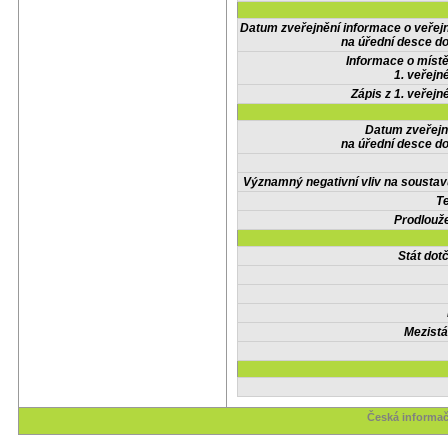
Datum zveřejnění informace o veřej
na úřední desce do
Informace o místě
1. veřejn
Zápis z 1. veřejn
Datum zveřejn
na úřední desce do
Významný negativní vliv na soustav
Te
Prodlouže
Stát do
Mezistá
Česká informač