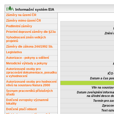
Informační systém EIA
Záměry na území ČR
Záměry mimo území ČR
Podlimitní záměry
Prioritní dopravní záměry dle §23a
Znění 
Vyhodnocení změn velkých
projektů
Záměry dle zákona 244/1992 Sb.
Legislativa
Autorizace - pokyny a sdělení
Metodické výklady a pokyny
Autorizované osoby pro
zpracování dokumentace, posudku
IČO
a vyhodnocení
Datum a čas pos
Autorizované osoby pro hodnocení
vlivů na soustavu Natura 2000
Vliv na sousta
Seznam pracovníků příslušných
Datum zveřejnění inform
úřadů
na úřední desce do
Dotčené evropsky významné
Termín pro zas
lokality
Zpracov
Dotčené ptačí oblasti
Text oz