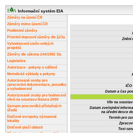
Informační systém EIA
Záměry na území ČR
Záměry mimo území ČR
Podlimitní záměry
Prioritní dopravní záměry dle §23a
Znění 
Vyhodnocení změn velkých
projektů
Záměry dle zákona 244/1992 Sb.
Legislativa
Autorizace - pokyny a sdělení
Metodické výklady a pokyny
Autorizované osoby pro
zpracování dokumentace, posudku
IČO
a vyhodnocení
Datum a čas pos
Autorizované osoby pro hodnocení
vlivů na soustavu Natura 2000
Vliv na sousta
Seznam pracovníků příslušných
Datum zveřejnění inform
úřadů
na úřední desce do
Dotčené evropsky významné
Termín pro zas
lokality
Zpracov
Dotčené ptačí oblasti
Text oz