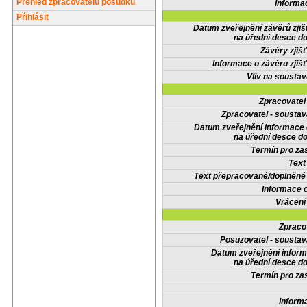
Přehled zpracovatelů posudků
Informa
Přihlásit
Datum zveřejnění závěrů zjiš
na úřední desce do
Závěry zjišť
Informace o závěru zjišť
Vliv na sousta
Zpracovate
Zpracovatel - soustav
Datum zveřejnění informace
na úřední desce do
Termín pro zas
Text
Text přepracované/doplněn
Informace 
Vrácení
Zpraco
Posuzovatel - soustav
Datum zveřejnění infor
na úřední desce do
Termín pro zas
Inform