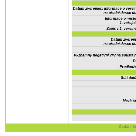
Datum zveřejnění informace o veřej
na úřední desce do
Informace o místě
1. veřejn
Zápis z 1. veřejn
Datum zveřejn
na úřední desce do
Významný negativní vliv na soustav
Te
Prodlouže
Stát do
Mezistá
Česká info