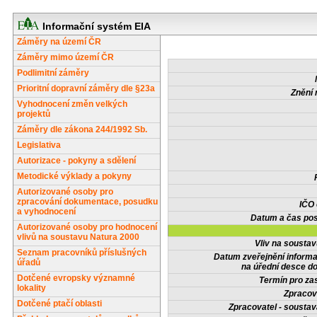
Informační systém EIA
Záměry na území ČR
Záměry mimo území ČR
Podlimitní záměry
Prioritní dopravní záměry dle §23a
Znění 
Vyhodnocení změn velkých
projektů
Záměry dle zákona 244/1992 Sb.
Legislativa
Autorizace - pokyny a sdělení
Metodické výklady a pokyny
Autorizované osoby pro
zpracování dokumentace, posudku
IČO
a vyhodnocení
Datum a čas pos
Autorizované osoby pro hodnocení
vlivů na soustavu Natura 2000
Vliv na sousta
Seznam pracovníků příslušných
Datum zveřejnění inform
úřadů
na úřední desce do
Dotčené evropsky významné
Termín pro zas
lokality
Zpracov
Dotčené ptačí oblasti
Zpracovatel - soustav