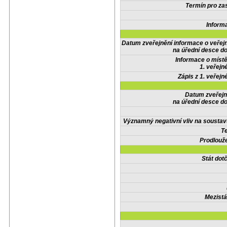
Termín pro zas
Inform
Datum zveřejnění informace o veřej
na úřední desce do
Informace o místě
1. veřejn
Zápis z 1. veřejn
Datum zveřejn
na úřední desce do
Významný negativní vliv na soustav
Te
Prodlouže
Stát do
Mezistá