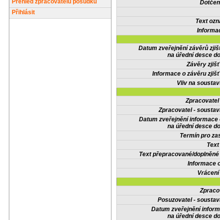
Přehled zpracovatelů posudků
Dotčené
Přihlásit
Text oz
Informa
Datum zveřejnění závěrů zjiš
na úřední desce do
Závěry zjišť
Informace o závěru zjišť
Vliv na sousta
Zpracovate
Zpracovatel - soustav
Datum zveřejnění informace
na úřední desce do
Termín pro zas
Text
Text přepracované/doplněn
Informace 
Vrácení
Zpraco
Posuzovatel - soustav
Datum zveřejnění infor
na úřední desce do