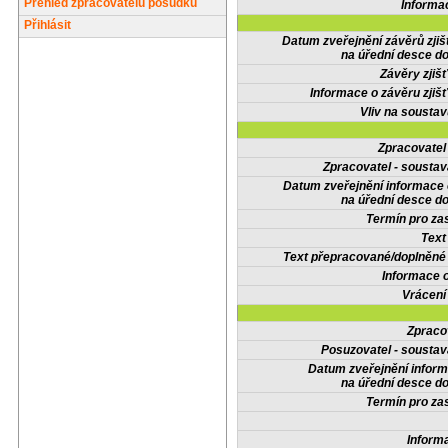
Přehled zpracovatelů posudků
Informa
Přihlásit
Datum zveřejnění závěrů zjiš
na úřední desce do
Závěry zjišť
Informace o závěru zjišť
Vliv na sousta
Zpracovate
Zpracovatel - soustav
Datum zveřejnění informace
na úřední desce do
Termín pro zas
Text
Text přepracované/doplněn
Informace 
Vrácení
Zpraco
Posuzovatel - soustav
Datum zveřejnění infor
na úřední desce do
Termín pro zas
Inform