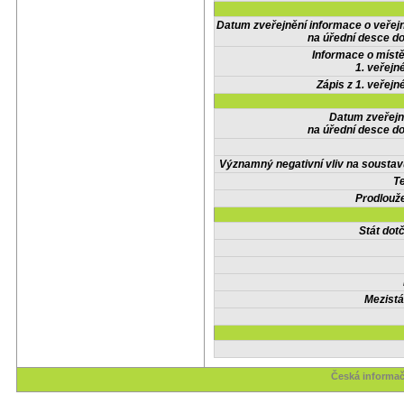
Datum zveřejnění informace o veřej
na úřední desce do
Informace o místě
1. veřejn
Zápis z 1. veřejn
Datum zveřejn
na úřední desce do
Významný negativní vliv na soustav
Te
Prodlouže
Stát do
Mezistá
Česká informač