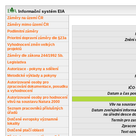
Informační systém EIA
Záměry na území ČR
Záměry mimo území ČR
Podlimitní záměry
Prioritní dopravní záměry dle §23a
Znění 
Vyhodnocení změn velkých
projektů
Záměry dle zákona 244/1992 Sb.
Legislativa
Autorizace - pokyny a sdělení
Metodické výklady a pokyny
Autorizované osoby pro
zpracování dokumentace, posudku
IČO
a vyhodnocení
Datum a čas pos
Autorizované osoby pro hodnocení
vlivů na soustavu Natura 2000
Vliv na sousta
Seznam pracovníků příslušných
Datum zveřejnění inform
úřadů
na úřední desce do
Dotčené evropsky významné
Termín pro zas
lokality
Zpracov
Dotčené ptačí oblasti
Text oz