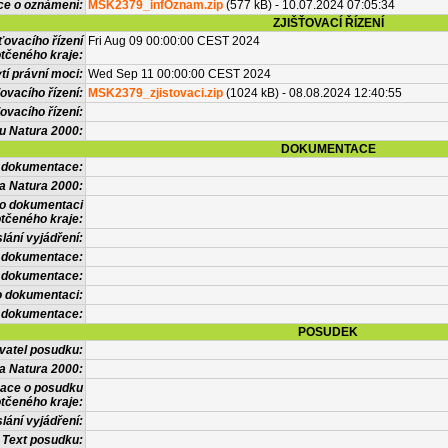
ce o oznámení:
MSK2379_infOznam.zip
(577 kB) - 10.07.2024 07:05:34
ZJIŠŤOVACÍ ŘÍZENÍ
ťovacího řízení
Fri Aug 09 00:00:00 CEST 2024
tčeného kraje:
í právní moci:
Wed Sep 11 00:00:00 CEST 2024
ovacího řízení:
MSK2379_zjistovaci.zip
(1024 kB) - 08.08.2024 12:40:55
ovacího řízení:
vu Natura 2000:
DOKUMENTACE
l dokumentace:
a Natura 2000:
 o dokumentaci
tčeného kraje:
lání vyjádření:
 dokumentace:
é dokumentace:
o dokumentaci:
 dokumentace:
POSUDEK
vatel posudku:
a Natura 2000:
mace o posudku
tčeného kraje:
lání vyjádření:
Text posudku: