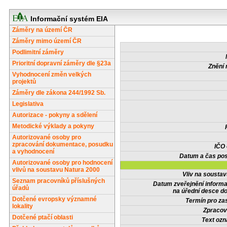
Informační systém EIA
Záměry na území ČR
Záměry mimo území ČR
Podlimitní záměry
Prioritní dopravní záměry dle §23a
Znění 
Vyhodnocení změn velkých
projektů
Záměry dle zákona 244/1992 Sb.
Legislativa
Autorizace - pokyny a sdělení
Metodické výklady a pokyny
Autorizované osoby pro
zpracování dokumentace, posudku
IČO
a vyhodnocení
Datum a čas pos
Autorizované osoby pro hodnocení
vlivů na soustavu Natura 2000
Vliv na sousta
Seznam pracovníků příslušných
Datum zveřejnění inform
úřadů
na úřední desce do
Dotčené evropsky významné
Termín pro zas
lokality
Zpracov
Dotčené ptačí oblasti
Text oz