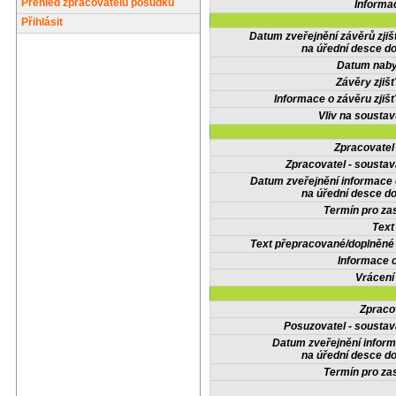
Přehled zpracovatelů posudků
Informa
Přihlásit
Datum zveřejnění závěrů zjiš
na úřední desce do
Datum nabyt
Závěry zjišť
Informace o závěru zjišť
Vliv na sousta
Zpracovate
Zpracovatel - soustav
Datum zveřejnění informace
na úřední desce do
Termín pro zas
Text
Text přepracované/doplněn
Informace 
Vrácení
Zpraco
Posuzovatel - soustav
Datum zveřejnění infor
na úřední desce do
Termín pro zas