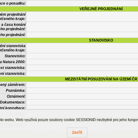
ace o posudku:
VEŘEJNÉ PROJEDNÁNÍ
ném projednání
tčeného kraje:
 a času konání
ého projednání:
ého projednání:
STANOVISKO
ění stanoviska
tčeného kraje:
Stanovisko:
u Natura 2000:
xt stanoviska:
ní stanoviska:
MEZISTÁTNÍ POSUZOVÁNÍ NA ÚZEMÍ ČR
tčený záměrem:
Poznámka:
Oznámení:
Dokumentace:
tní konzultace:
Posudek:
OSTATNÍ INFORMACE
ohoto webu. Web využívá pouze soubory cookie SESSIONID nezbytné pro jeho fung
Poznámka:
Zavřít
Česká informační agentura životního prostředí