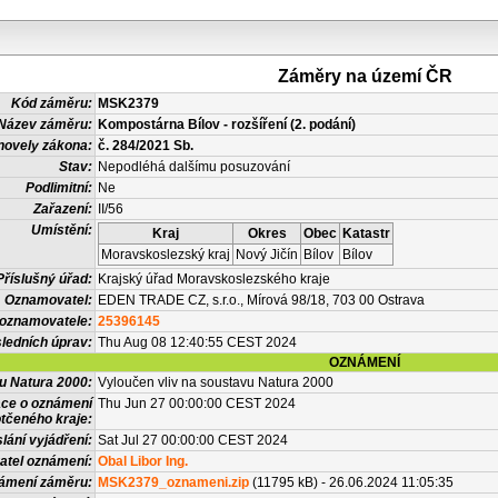
Záměry na území ČR
Kód záměru:
MSK2379
Název záměru:
Kompostárna Bílov - rozšíření (2. podání)
novely zákona:
č. 284/2021 Sb.
Stav:
Nepodléhá dalšímu posuzování
Podlimitní:
Ne
Zařazení:
II/56
Umístění:
Kraj
Okres
Obec
Katastr
Moravskoslezský kraj
Nový Jičín
Bílov
Bílov
Příslušný úřad:
Krajský úřad Moravskoslezského kraje
Oznamovatel:
EDEN TRADE CZ, s.r.o., Mírová 98/18, 703 00 Ostrava
 oznamovatele:
25396145
ledních úprav:
Thu Aug 08 12:40:55 CEST 2024
OZNÁMENÍ
vu Natura 2000:
Vyloučen vliv na soustavu Natura 2000
ace o oznámení
Thu Jun 27 00:00:00 CEST 2024
tčeného kraje:
lání vyjádření:
Sat Jul 27 00:00:00 CEST 2024
atel oznámení:
Obal Libor Ing.
námení záměru:
MSK2379_oznameni.zip
(11795 kB) - 26.06.2024 11:05:35