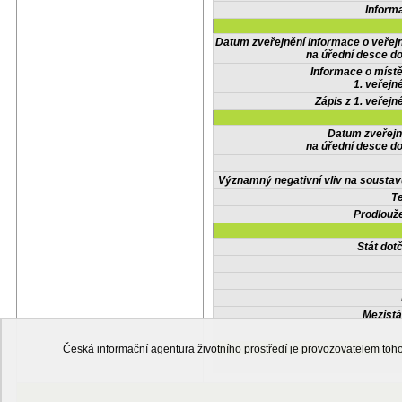
Inform
Datum zveřejnění informace o veřej
na úřední desce do
Informace o místě
1. veřejn
Zápis z 1. veřejn
Datum zveřejn
na úřední desce do
Významný negativní vliv na soustav
Te
Prodlouže
Stát do
Mezistá
Česká informační agentura životního prostředí je provozovatelem t