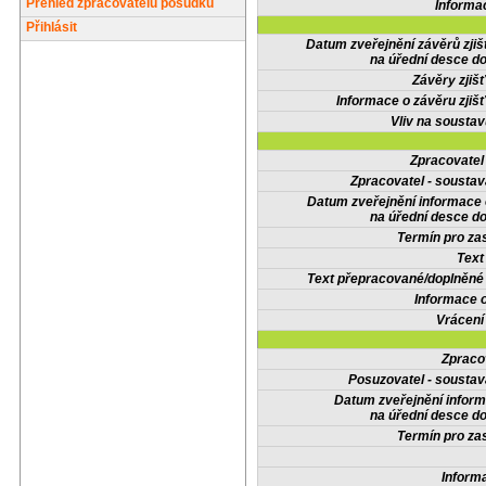
Přehled zpracovatelů posudků
Informa
Přihlásit
Datum zveřejnění závěrů zjiš
na úřední desce do
Závěry zjišť
Informace o závěru zjišť
Vliv na sousta
Zpracovate
Zpracovatel - soustav
Datum zveřejnění informace
na úřední desce do
Termín pro zas
Text
Text přepracované/doplněn
Informace 
Vrácení
Zpraco
Posuzovatel - soustav
Datum zveřejnění infor
na úřední desce do
Termín pro zas
Inform