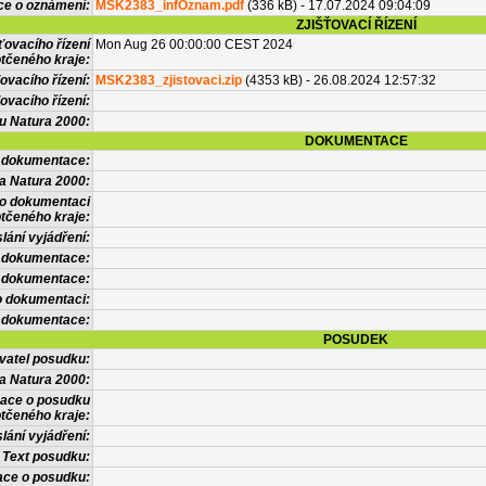
ce o oznámení:
MSK2383_infOznam.pdf
(336 kB) - 17.07.2024 09:04:09
ZJIŠŤOVACÍ ŘÍZENÍ
ťovacího řízení
Mon Aug 26 00:00:00 CEST 2024
tčeného kraje:
ovacího řízení:
MSK2383_zjistovaci.zip
(4353 kB) - 26.08.2024 12:57:32
ovacího řízení:
vu Natura 2000:
DOKUMENTACE
l dokumentace:
a Natura 2000:
 o dokumentaci
tčeného kraje:
lání vyjádření:
 dokumentace:
é dokumentace:
o dokumentaci:
 dokumentace:
POSUDEK
vatel posudku:
a Natura 2000:
mace o posudku
tčeného kraje:
lání vyjádření:
Text posudku:
ace o posudku: