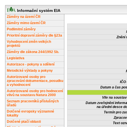
Informační systém EIA
Záměry na území ČR
Záměry mimo území ČR
Podlimitní záměry
Prioritní dopravní záměry dle §23a
Znění 
Vyhodnocení změn velkých
projektů
Záměry dle zákona 244/1992 Sb.
Legislativa
Autorizace - pokyny a sdělení
Metodické výklady a pokyny
Autorizované osoby pro
zpracování dokumentace, posudku
IČO
a vyhodnocení
Datum a čas pos
Autorizované osoby pro hodnocení
vlivů na soustavu Natura 2000
Vliv na sousta
Seznam pracovníků příslušných
Datum zveřejnění inform
úřadů
na úřední desce do
Dotčené evropsky významné
Termín pro zas
lokality
Zpracov
Dotčené ptačí oblasti
Text oz