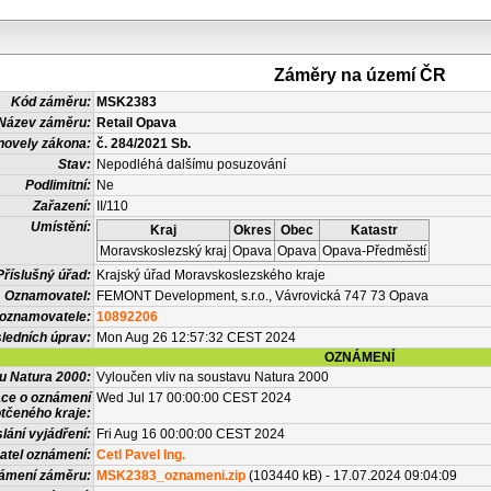
Záměry na území ČR
Kód záměru:
MSK2383
Název záměru:
Retail Opava
novely zákona:
č. 284/2021 Sb.
Stav:
Nepodléhá dalšímu posuzování
Podlimitní:
Ne
Zařazení:
II/110
Umístění:
Kraj
Okres
Obec
Katastr
Moravskoslezský kraj
Opava
Opava
Opava-Předměstí
Příslušný úřad:
Krajský úřad Moravskoslezského kraje
Oznamovatel:
FEMONT Development, s.r.o., Vávrovická 747 73 Opava
 oznamovatele:
10892206
ledních úprav:
Mon Aug 26 12:57:32 CEST 2024
OZNÁMENÍ
vu Natura 2000:
Vyloučen vliv na soustavu Natura 2000
ace o oznámení
Wed Jul 17 00:00:00 CEST 2024
tčeného kraje:
lání vyjádření:
Fri Aug 16 00:00:00 CEST 2024
atel oznámení:
Cetl Pavel Ing.
námení záměru:
MSK2383_oznameni.zip
(103440 kB) - 17.07.2024 09:04:09