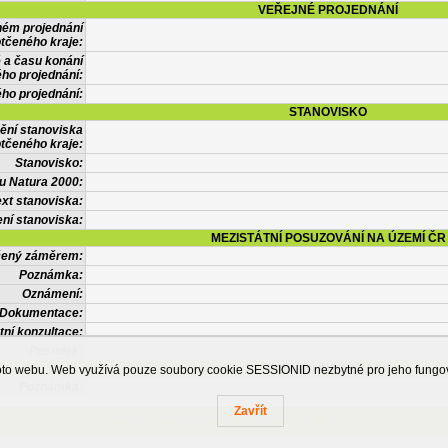
VEŘEJNÉ PROJEDNÁNÍ
ném projednání
tčeného kraje:
 a času konání
ého projednání:
ého projednání:
STANOVISKO
ění stanoviska
tčeného kraje:
Stanovisko:
u Natura 2000:
xt stanoviska:
ní stanoviska:
MEZISTÁTNÍ POSUZOVÁNÍ NA ÚZEMÍ ČR
tčený záměrem:
Poznámka:
Oznámení:
Dokumentace:
tní konzultace:
Posudek:
OSTATNÍ INFORMACE
ohoto webu. Web využívá pouze soubory cookie SESSIONID nezbytné pro jeho fung
Poznámka:
Zavřít
Česká informační agentura životního prostředí