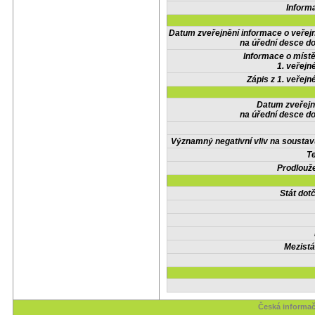
Inform
Datum zveřejnění informace o veřej
na úřední desce do
Informace o místě
1. veřejn
Zápis z 1. veřejn
Datum zveřejn
na úřední desce do
Významný negativní vliv na soustav
Te
Prodlouže
Stát do
Mezistá
Česká informač