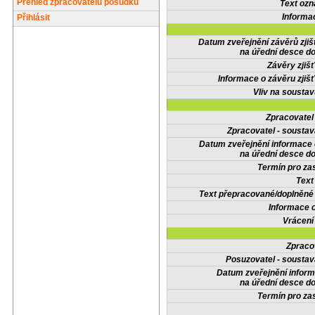
Přehled zpracovatelů posudků
Text oz
Informa
Přihlásit
Datum zveřejnění závěrů zjiš
na úřední desce do
Závěry zjišť
Informace o závěru zjišť
Vliv na sousta
Zpracovate
Zpracovatel - soustav
Datum zveřejnění informace
na úřední desce do
Termín pro zas
Text
Text přepracované/doplněn
Informace 
Vrácení
Zpraco
Posuzovatel - soustav
Datum zveřejnění infor
na úřední desce do
Termín pro zas