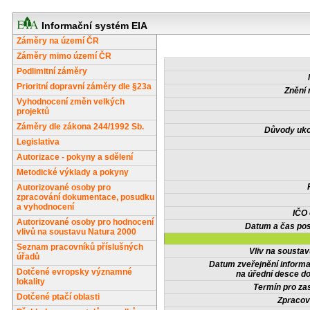
Informační systém EIA
Záměry na území ČR
Záměry mimo území ČR
Podlimitní záměry
Prioritní dopravní záměry dle §23a
Znění 
Vyhodnocení změn velkých
projektů
Záměry dle zákona 244/1992 Sb.
Důvody uko
Legislativa
Autorizace - pokyny a sdělení
Metodické výklady a pokyny
Autorizované osoby pro
zpracování dokumentace, posudku
a vyhodnocení
IČO
Autorizované osoby pro hodnocení
Datum a čas pos
vlivů na soustavu Natura 2000
Seznam pracovníků příslušných
Vliv na sousta
úřadů
Datum zveřejnění inform
Dotčené evropsky významné
na úřední desce do
lokality
Termín pro zas
Dotčené ptačí oblasti
Zpracov