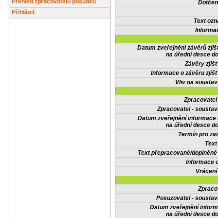
Přehled zpracovatelů posudků
Dotčené
Přihlásit
Text oz
Informa
Datum zveřejnění závěrů zjiš
na úřední desce do
Závěry zjišť
Informace o závěru zjišť
Vliv na sousta
Zpracovate
Zpracovatel - soustav
Datum zveřejnění informace
na úřední desce do
Termín pro zas
Text
Text přepracované/doplněn
Informace 
Vrácení
Zpraco
Posuzovatel - soustav
Datum zveřejnění infor
na úřední desce do