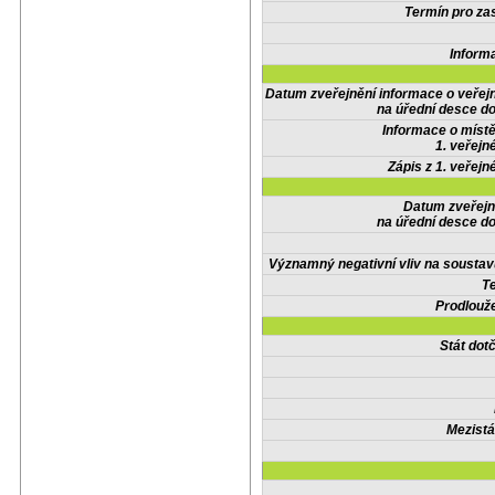
Termín pro zas
Inform
Datum zveřejnění informace o veřej
na úřední desce do
Informace o místě
1. veřejn
Zápis z 1. veřejn
Datum zveřejn
na úřední desce do
Významný negativní vliv na soustav
Te
Prodlouže
Stát do
Mezistá