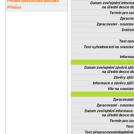
Přehled zpracovatelů posudků
Datum zveřejnění inform
na úřední desce do
Přihlásit
Termín pro zas
Zpracov
Zpracovatel - soustav
Dotčené
Text oz
Text vyhodnocení na soustav
Informa
Datum zveřejnění závěrů zjiš
na úřední desce do
Závěry zjišť
Informace o závěru zjišť
Vliv na sousta
Zpracovate
Zpracovatel - soustav
Datum zveřejnění informace
na úřední desce do
Termín pro zas
Text
Text přepracované/doplněn