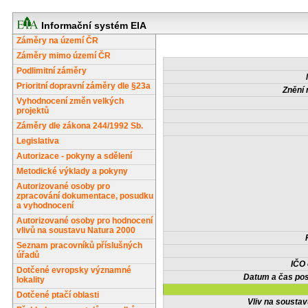
Informační systém EIA
Záměry na území ČR
Záměry mimo území ČR
Podlimitní záměry
Prioritní dopravní záměry dle §23a
Znění 
Vyhodnocení změn velkých
projektů
Záměry dle zákona 244/1992 Sb.
Legislativa
Autorizace - pokyny a sdělení
Metodické výklady a pokyny
Autorizované osoby pro
zpracování dokumentace, posudku
a vyhodnocení
Autorizované osoby pro hodnocení
vlivů na soustavu Natura 2000
Seznam pracovníků příslušných
úřadů
IČO
Dotčené evropsky významné
Datum a čas pos
lokality
Dotčené ptačí oblasti
Vliv na sousta