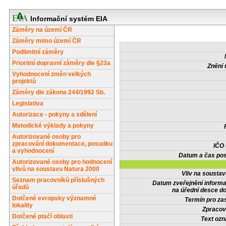
Informační systém EIA
Záměry na území ČR
Záměry mimo území ČR
Podlimitní záměry
Prioritní dopravní záměry dle §23a
Znění 
Vyhodnocení změn velkých
projektů
Záměry dle zákona 244/1992 Sb.
Legislativa
Autorizace - pokyny a sdělení
Metodické výklady a pokyny
Autorizované osoby pro
zpracování dokumentace, posudku
IČO
a vyhodnocení
Datum a čas pos
Autorizované osoby pro hodnocení
vlivů na soustavu Natura 2000
Vliv na sousta
Seznam pracovníků příslušných
Datum zveřejnění inform
úřadů
na úřední desce do
Dotčené evropsky významné
Termín pro zas
lokality
Zpracov
Dotčené ptačí oblasti
Text oz