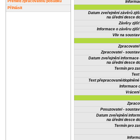
Přehled zpracovatelů posudků
Informa
Přihlásit
Datum zveřejnění závěrů zjiš
na úřední desce do
Závěry zjišť
Informace o závěru zjišť
Vliv na sousta
Zpracovate
Zpracovatel - soustav
Datum zveřejnění informace
na úřední desce do
Termín pro zas
Text
Text přepracované/doplněn
Informace 
Vrácení
Zpraco
Posuzovatel - soustav
Datum zveřejnění infor
na úřední desce do
Termín pro zas
Inform