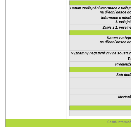
Datum zveřejnění informace o veřej
na úřední desce do
Informace o místě
1. veřejn
Zápis z 1. veřejn
Datum zveřejn
na úřední desce do
Významný negativní vliv na soustav
Te
Prodlouže
Stát do
Mezistá
Česká informač