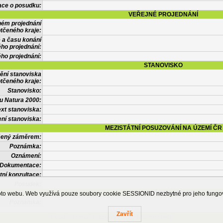
ace o posudku:
VEŘEJNÉ PROJEDNÁNÍ
ném projednání
tčeného kraje:
 a času konání
ého projednání:
ého projednání:
STANOVISKO
ění stanoviska
tčeného kraje:
Stanovisko:
u Natura 2000:
xt stanoviska:
ní stanoviska:
MEZISTÁTNÍ POSUZOVÁNÍ NA ÚZEMÍ ČR
tčený záměrem:
Poznámka:
Oznámení:
Dokumentace:
tní konzultace:
Posudek:
OSTATNÍ INFORMACE
ohoto webu. Web využívá pouze soubory cookie SESSIONID nezbytné pro jeho fung
Poznámka:
Zavřít
Česká informační agentura životního prostředí