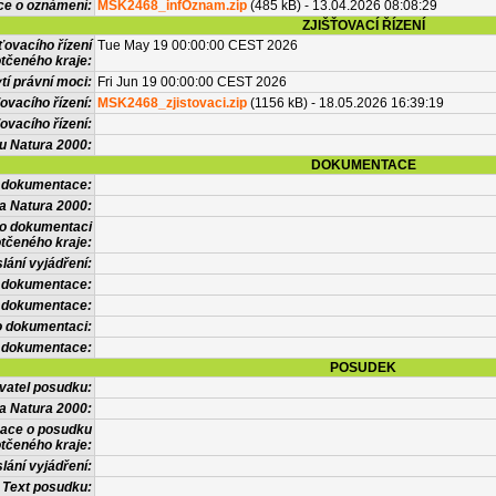
ce o oznámení:
MSK2468_infOznam.zip
(485 kB) - 13.04.2026 08:08:29
ZJIŠŤOVACÍ ŘÍZENÍ
ťovacího řízení
Tue May 19 00:00:00 CEST 2026
tčeného kraje:
í právní moci:
Fri Jun 19 00:00:00 CEST 2026
ovacího řízení:
MSK2468_zjistovaci.zip
(1156 kB) - 18.05.2026 16:39:19
ovacího řízení:
vu Natura 2000:
DOKUMENTACE
l dokumentace:
a Natura 2000:
 o dokumentaci
tčeného kraje:
lání vyjádření:
 dokumentace:
é dokumentace:
o dokumentaci:
 dokumentace:
POSUDEK
vatel posudku:
a Natura 2000:
mace o posudku
tčeného kraje:
lání vyjádření:
Text posudku: