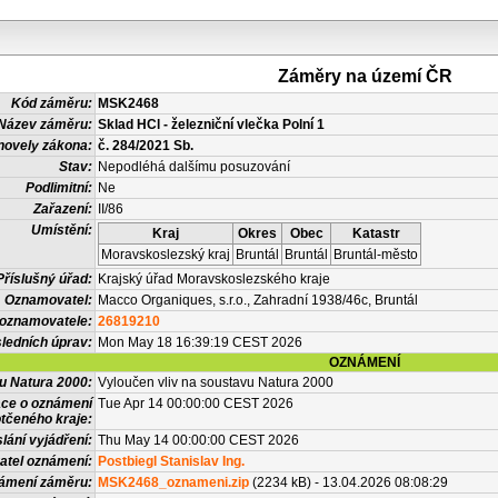
Záměry na území ČR
Kód záměru:
MSK2468
Název záměru:
Sklad HCl - železniční vlečka Polní 1
novely zákona:
č. 284/2021 Sb.
Stav:
Nepodléhá dalšímu posuzování
Podlimitní:
Ne
Zařazení:
II/86
Umístění:
Kraj
Okres
Obec
Katastr
Moravskoslezský kraj
Bruntál
Bruntál
Bruntál-město
Příslušný úřad:
Krajský úřad Moravskoslezského kraje
Oznamovatel:
Macco Organiques, s.r.o., Zahradní 1938/46c, Bruntál
 oznamovatele:
26819210
ledních úprav:
Mon May 18 16:39:19 CEST 2026
OZNÁMENÍ
vu Natura 2000:
Vyloučen vliv na soustavu Natura 2000
ace o oznámení
Tue Apr 14 00:00:00 CEST 2026
tčeného kraje:
lání vyjádření:
Thu May 14 00:00:00 CEST 2026
atel oznámení:
Postbiegl Stanislav Ing.
námení záměru:
MSK2468_oznameni.zip
(2234 kB) - 13.04.2026 08:08:29