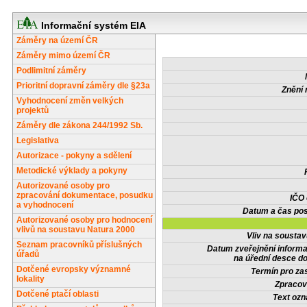
Informační systém EIA
Záměry na území ČR
Záměry mimo území ČR
Podlimitní záměry
Prioritní dopravní záměry dle §23a
Znění 
Vyhodnocení změn velkých
projektů
Záměry dle zákona 244/1992 Sb.
Legislativa
Autorizace - pokyny a sdělení
Metodické výklady a pokyny
Autorizované osoby pro
zpracování dokumentace, posudku
IČO
a vyhodnocení
Datum a čas pos
Autorizované osoby pro hodnocení
vlivů na soustavu Natura 2000
Vliv na sousta
Seznam pracovníků příslušných
Datum zveřejnění inform
úřadů
na úřední desce do
Dotčené evropsky významné
Termín pro zas
lokality
Zpracov
Dotčené ptačí oblasti
Text oz