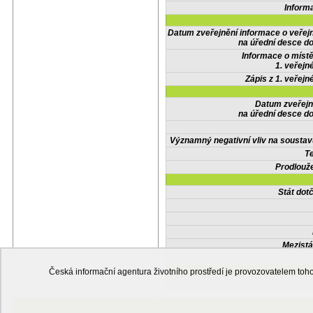
Inform
Datum zveřejnění informace o veřej
na úřední desce do
Informace o místě
1. veřejn
Zápis z 1. veřejn
Datum zveřejn
na úřední desce do
Významný negativní vliv na soustav
Te
Prodlouže
Stát do
Mezistá
Česká informační agentura životního prostředí je provozovatelem t