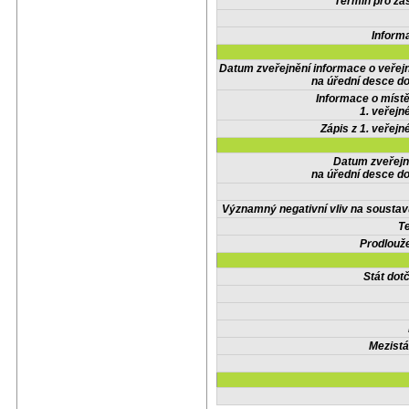
Termín pro zas
Inform
Datum zveřejnění informace o veřej
na úřední desce do
Informace o místě
1. veřejn
Zápis z 1. veřejn
Datum zveřejn
na úřední desce do
Významný negativní vliv na soustav
Te
Prodlouže
Stát do
Mezistá