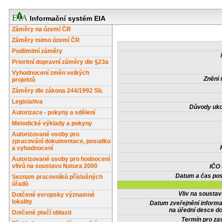
Informační systém EIA
Záměry na území ČR
Záměry mimo území ČR
Podlimitní záměry
Prioritní dopravní záměry dle §23a
Vyhodnocení změn velkých
Znění 
projektů
Záměry dle zákona 244/1992 Sb.
Legislativa
Důvody uko
Autorizace - pokyny a sdělení
Metodické výklady a pokyny
Autorizované osoby pro
zpracování dokumentace, posudku
a vyhodnocení
Autorizované osoby pro hodnocení
vlivů na soustavu Natura 2000
IČO
Datum a čas pos
Seznam pracovníků příslušných
úřadů
Vliv na sousta
Dotčené evropsky významné
lokality
Datum zveřejnění inform
na úřední desce do
Dotčené ptačí oblasti
Termín pro zas