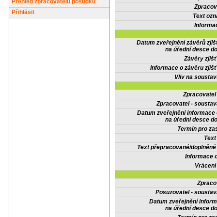
Přehled zpracovatelů posudků
Zpracov
Přihlásit
Text oz
Informa
Datum zveřejnění závěrů zjiš
na úřední desce do
Závěry zjišť
Informace o závěru zjišť
Vliv na sousta
Zpracovate
Zpracovatel - soustav
Datum zveřejnění informace
na úřední desce do
Termín pro zas
Text
Text přepracované/doplněn
Informace 
Vrácení
Zpraco
Posuzovatel - soustav
Datum zveřejnění infor
na úřední desce do