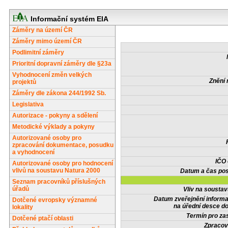
Informační systém EIA
Záměry na území ČR
Záměry mimo území ČR
Podlimitní záměry
Prioritní dopravní záměry dle §23a
Vyhodnocení změn velkých
Znění 
projektů
Záměry dle zákona 244/1992 Sb.
Legislativa
Autorizace - pokyny a sdělení
Metodické výklady a pokyny
Autorizované osoby pro
zpracování dokumentace, posudku
a vyhodnocení
IČO
Autorizované osoby pro hodnocení
vlivů na soustavu Natura 2000
Datum a čas pos
Seznam pracovníků příslušných
úřadů
Vliv na sousta
Datum zveřejnění inform
Dotčené evropsky významné
na úřední desce do
lokality
Termín pro zas
Dotčené ptačí oblasti
Zpracov