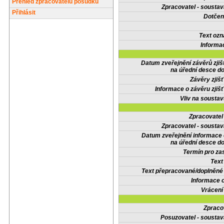
Přehled zpracovatelů posudků
Zpracovatel - soustav
Přihlásit
Dotčené
Text oz
Informa
Datum zveřejnění závěrů zjiš
na úřední desce do
Závěry zjišť
Informace o závěru zjišť
Vliv na sousta
Zpracovate
Zpracovatel - soustav
Datum zveřejnění informace
na úřední desce do
Termín pro zas
Text
Text přepracované/doplněn
Informace 
Vrácení
Zpraco
Posuzovatel - soustav